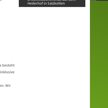
Hederhof in Salzkotten
s besteht
inklusive
en. Wir