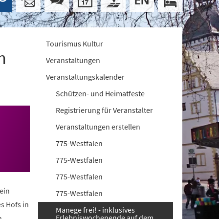
Tourismus Kultur
m
Veranstaltungen
Veranstaltungskalender
Schützen- und Heimatfeste
Registrierung für Veranstalter
Veranstaltungen erstellen
775-Westfalen
775-Westfalen
775-Westfalen
ein
775-Westfalen
s Hofs in
Manege frei! - inklusives
Erlebniswochenende auf dem
n.