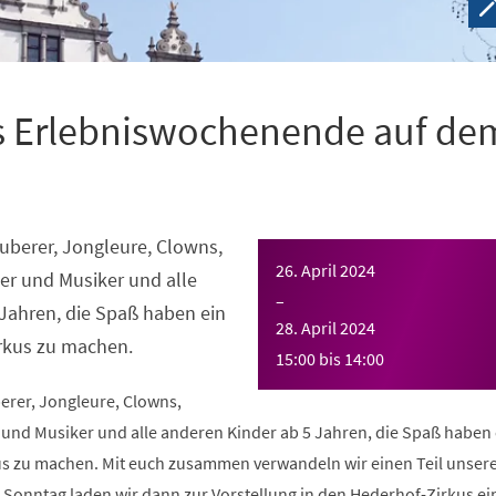
ves Erlebniswochenende auf de
auberer, Jongleure, Clowns,
26. April 2024
er und Musiker und alle
–
Jahren, die Spaß haben ein
28. April 2024
rkus zu machen.
15:00
bis
14:00
erer, Jongleure, Clowns,
und Musiker und alle anderen Kinder ab 5 Jahren, die Spaß haben 
 zu machen. Mit euch zusammen verwandeln wir einen Teil unsere
Sonntag laden wir dann zur Vorstellung in den Hederhof-Zirkus ei