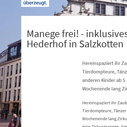
+
1
Manege frei! - inklusi
Hederhof in Salzkotten
Hereinspaziert ihr Z
Veranstaltungsinformationen
Tierdompteure, Tänz
anderen Kinder ab 5 
Wochenende lang Zi
Hereinspaziert ihr Zaub
Tierdompteure, Tänzer 
Wochenende lang Zirkus
eine Zirkusmanege. Am 