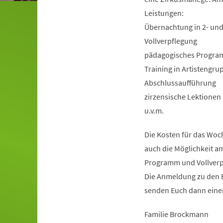
Leistungen:
Übernachtung in 2- un
Vollverpflegung
pädagogisches Progra
Training in Artistengr
Abschlussaufführung
zirzensische Lektionen
u.v.m.
Die Kosten für das Woc
auch die Möglichkeit a
Programm und Vollverpf
Die Anmeldung zu den E
senden Euch dann eine
Familie Brockmann