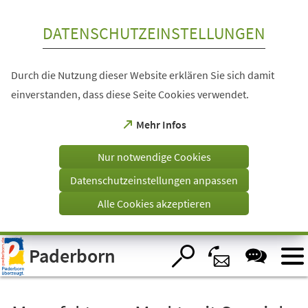
Inhalt anspringen
DATENSCHUTZEINSTELLUNGEN
Durch die Nutzung dieser Website erklären Sie sich damit
einverstanden, dass diese Seite Cookies verwendet.
(Öffnet
Mehr Infos
in
einem
Nur notwendige Cookies
neuen
Tab)
Datenschutzeinstellungen anpassen
Alle Cookies akzeptieren
Visuelle
Paderborn
Assistenzsoftware
öffnen.