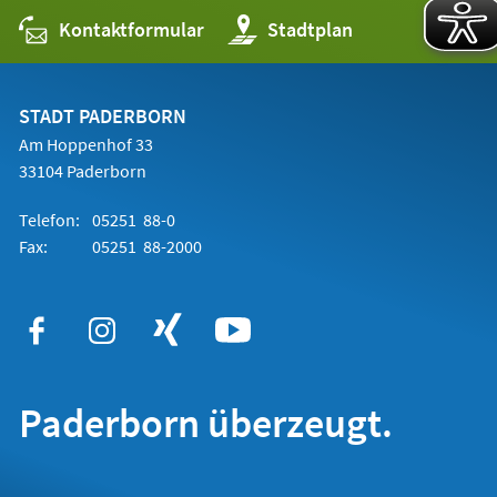
Kontaktformular
(Öffnet
Stadtplan
in
einem
neuen
Tab)
STADT PADERBORN
Am Hoppenhof 33
33104 Paderborn
Telefon:
05251 88-0
Fax:
05251 88-2000
Paderborn überzeugt.