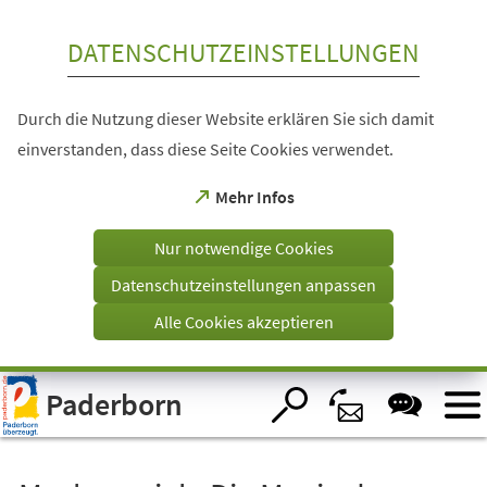
Inhalt anspringen
DATENSCHUTZEINSTELLUNGEN
Durch die Nutzung dieser Website erklären Sie sich damit
einverstanden, dass diese Seite Cookies verwendet.
(Öffnet
Mehr Infos
in
einem
Nur notwendige Cookies
neuen
Tab)
Datenschutzeinstellungen anpassen
Alle Cookies akzeptieren
Visuelle
Paderborn
Assistenzsoftware
öffnen.