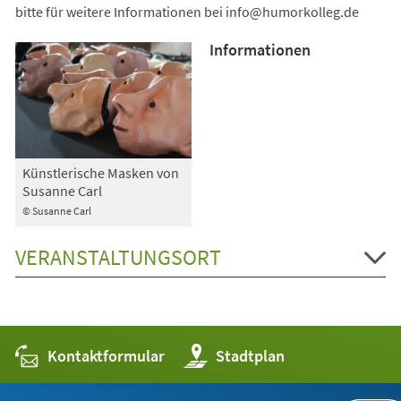
bitte für weitere Informationen bei
info
humorkolleg
de
Informationen
Künstlerische Masken von
Susanne Carl
© Susanne Carl
VERANSTALTUNGSORT
Kontaktformular
(Öffnet
Stadtplan
in
einem