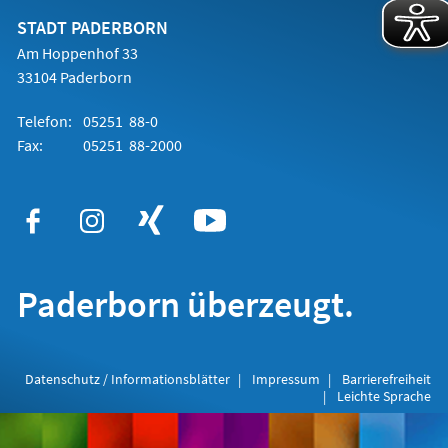
neuen
Tab)
STADT PADERBORN
Am Hoppenhof 33
33104 Paderborn
Telefon:
05251 88-0
Fax:
05251 88-2000
Paderborn überzeugt.
Datenschutz / Informationsblätter
Impressum
Barrierefreiheit
Leichte Sprache