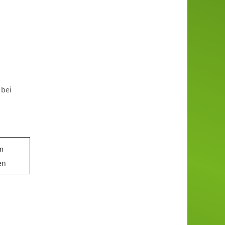
 bei
m
en