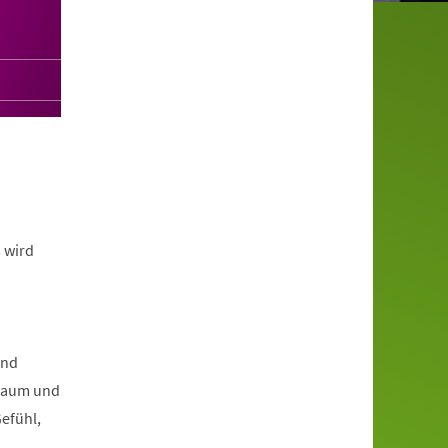
 wird
und
 Raum und
efühl,