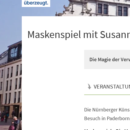
+
1
Maskenspiel mit Susann
Die Magie der Ve
VERANSTALTU
Die Nürnberger Künst
Veranstaltungsinformationen
Besuch in Paderborn