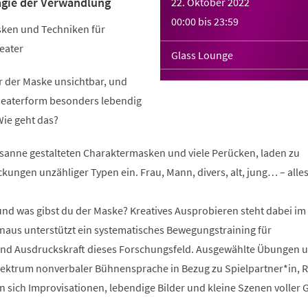
agie der Verwandlung
22. Oktober 2022
00:00
bis
23:59
sken und Techniken für
eater
Glass Lounge
r der Maske unsichtbar, und
heaterform besonders lebendig
Wie geht das?
usanne gestalteten Charaktermasken und viele Perücken, laden zu
ngen unzähliger Typen ein. Frau, Mann, divers, alt, jung… – alles
und was gibst du der Maske? Kreatives Ausprobieren steht dabei im
inaus unterstützt ein systematisches Bewegungstraining für
 Ausdruckskraft dieses Forschungsfeld. Ausgewählte Übungen 
pektrum nonverbaler Bühnensprache in Bezug zu Spielpartner*in,
 sich Improvisationen, lebendige Bilder und kleine Szenen voller G
.