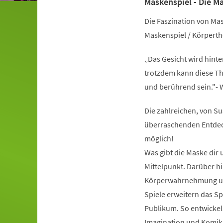
Maskenspiel - Die M
Die Faszination von Ma
Maskenspiel / Körperth
„Das Gesicht wird hinte
trotzdem kann diese T
und berührend sein."- 
Die zahlreichen, von S
überraschenden Entdecku
möglich!
Was gibt die Maske dir 
Mittelpunkt. Darüber h
Körperwahrnehmung und
Spiele erweitern das S
Publikum. So entwickeln
Imagination und Komik