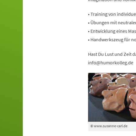
• Training von individ
• Übungen mit neutral
• Entwicklung eines M
• Handwerkszeug für n
Hast Du Lust und Zeit d
info
humorkolleg
de
© www.susanne-carl.de