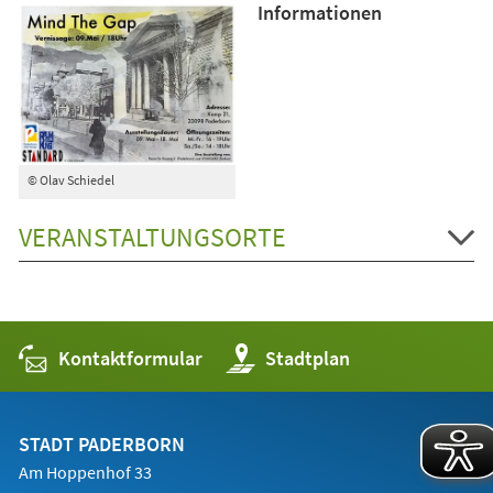
Informationen
© Olav Schiedel
VERANSTALTUNGSORTE
Kontaktformular
(Öffnet
Stadtplan
in
einem
neuen
Tab)
STADT PADERBORN
Am Hoppenhof 33