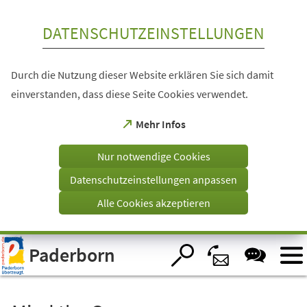
Inhalt anspringen
DATENSCHUTZEINSTELLUNGEN
Durch die Nutzung dieser Website erklären Sie sich damit
einverstanden, dass diese Seite Cookies verwendet.
(Öffnet
Mehr Infos
in
einem
Nur notwendige Cookies
neuen
Tab)
Datenschutzeinstellungen anpassen
Alle Cookies akzeptieren
Visuelle
Paderborn
Assistenzsoftware
öffnen.