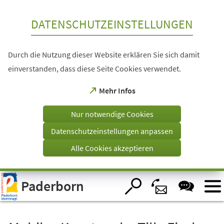
Inhalt anspringen
DATENSCHUTZEINSTELLUNGEN
Durch die Nutzung dieser Website erklären Sie sich damit
einverstanden, dass diese Seite Cookies verwendet.
(Öffnet
Mehr Infos
in
einem
Nur notwendige Cookies
neuen
Tab)
Datenschutzeinstellungen anpassen
Alle Cookies akzeptieren
Visuelle
Paderborn
Assistenzsoftware
öffnen.