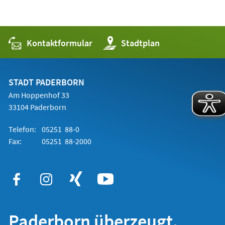
Kontaktformular
(Öffnet
Stadtplan
in
einem
neuen
Tab)
STADT PADERBORN
Am Hoppenhof 33
33104 Paderborn
Telefon:
05251 88-0
Fax:
05251 88-2000
Paderborn überzeugt.