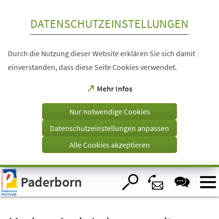
Inhalt anspringen
DATENSCHUTZEINSTELLUNGEN
Durch die Nutzung dieser Website erklären Sie sich damit
einverstanden, dass diese Seite Cookies verwendet.
(Öffnet
Mehr Infos
in
einem
Nur notwendige Cookies
neuen
Tab)
Datenschutzeinstellungen anpassen
Alle Cookies akzeptieren
Visuelle
Paderborn
Assistenzsoftware
öffnen.