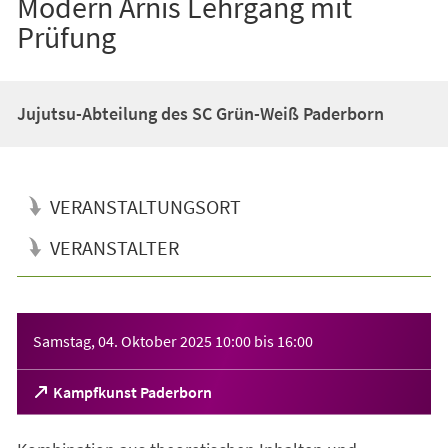
Modern Arnis Lehrgang mit
Prüfung
Jujutsu-Abteilung des SC Grün-Weiß Paderborn
VERANSTALTUNGSORT
VERANSTALTER
Veranstaltungsinformationen
Samstag, 04. Oktober 2025
10:00
bis
16:00
(Öffnet
Kampfkunst Paderborn
in
einem