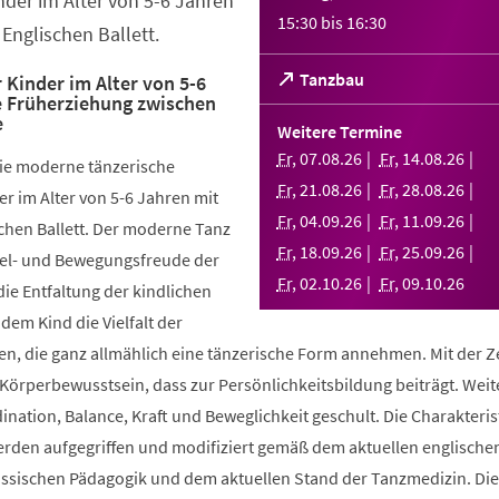
nder im Alter von 5-6 Jahren
15:30
bis
16:30
Englischen Ballett.
(Öffnet
Tanzbau
 Kinder im Alter von 5-6
e Früherziehung zwischen
in
e
einem
Weitere Termine
neuen
Fr
,
07
.
08
.
26
Fr
,
14
.
08
.
26
die moderne tänzerische
Tab)
Fr
,
21
.
08
.
26
Fr
,
28
.
08
.
26
r im Alter von 5-6 Jahren mit
Fr
,
04
.
09
.
26
Fr
,
11
.
09
.
26
chen Ballett. Der moderne Tanz
Fr
,
18
.
09
.
26
Fr
,
25
.
09
.
26
piel- und Bewegungsfreude der
Fr
,
02
.
10
.
26
Fr
,
09
.
10
.
26
die Entfaltung der kindlichen
 dem Kind die Vielfalt der
, die ganz allmählich eine tänzerische Form annehmen. Mit der Ze
 Körperbewusstsein, dass zur Persönlichkeitsbildung beiträgt. Weit
ination, Balance, Kraft und Beweglichkeit geschult. Die Charakteris
werden aufgegriffen und modifiziert gemäß dem aktuellen englische
össischen Pädagogik und dem aktuellen Stand der Tanzmedizin. Di