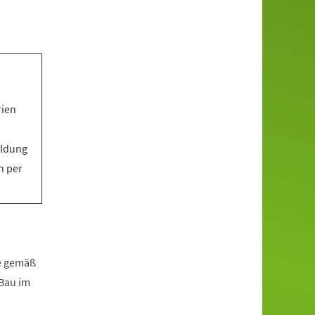
rien
eldung
n per
fe gemäß
zBau im