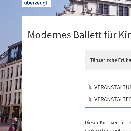
+
1
Modernes Ballett für Ki
Tänzerische Früh
VERANSTALTU
VERANSTALTE
Dieser Kurs verbinde
Veranstaltungsinformationen