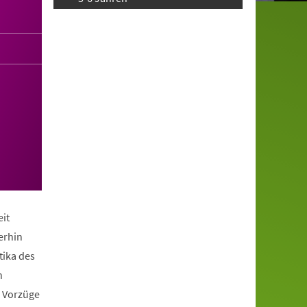
it
erhin
tika des
n
e Vorzüge