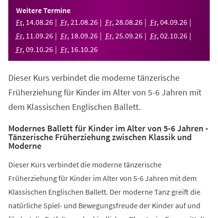
einem
Weitere Termine
neuen
Fr
,
14
.
08
.
26
Fr
,
21
.
08
.
26
Fr
,
28
.
08
.
26
Fr
,
04
.
09
.
26
Tab)
Fr
,
11
.
09
.
26
Fr
,
18
.
09
.
26
Fr
,
25
.
09
.
26
Fr
,
02
.
10
.
26
Fr
,
09
.
10
.
26
Fr
,
16
.
10
.
26
Dieser Kurs verbindet die moderne tänzerische
Früherziehung für Kinder im Alter von 5-6 Jahren mit
dem Klassischen Englischen Ballett.
Modernes Ballett für Kinder im Alter von 5-6 Jahren -
Tänzerische Früherziehung zwischen Klassik und
Moderne
Dieser Kurs verbindet die moderne tänzerische
Früherziehung für Kinder im Alter von 5-6 Jahren mit dem
Klassischen Englischen Ballett. Der moderne Tanz greift die
natürliche Spiel- und Bewegungsfreude der Kinder auf und