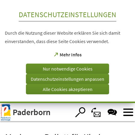
Inhalt anspringen
DATENSCHUTZEINSTELLUNGEN
Durch die Nutzung dieser Website erklären Sie sich damit
einverstanden, dass diese Seite Cookies verwendet.
(Öffnet
Mehr Infos
in
einem
Nur notwendige Cookies
neuen
Tab)
Datenschutzeinstellungen anpassen
Alle Cookies akzeptieren
Visuelle
Paderborn
Assistenzsoftware
öffnen.