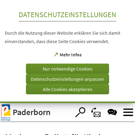
Inhalt anspringen
DATENSCHUTZEINSTELLUNGEN
Durch die Nutzung dieser Website erklären Sie sich damit
einverstanden, dass diese Seite Cookies verwendet.
(Öffnet
Mehr Infos
in
einem
Nur notwendige Cookies
neuen
Tab)
Datenschutzeinstellungen anpassen
Alle Cookies akzeptieren
Visuelle
Paderborn
Assistenzsoftware
öffnen.