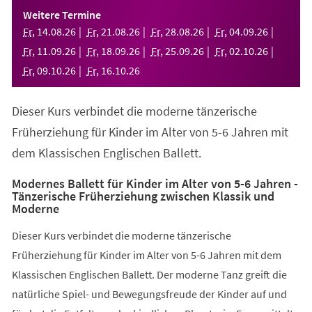
einem
Weitere Termine
neuen
Fr
,
14
.
08
.
26
Fr
,
21
.
08
.
26
Fr
,
28
.
08
.
26
Fr
,
04
.
09
.
26
Tab)
Fr
,
11
.
09
.
26
Fr
,
18
.
09
.
26
Fr
,
25
.
09
.
26
Fr
,
02
.
10
.
26
Fr
,
09
.
10
.
26
Fr
,
16
.
10
.
26
Dieser Kurs verbindet die moderne tänzerische
Früherziehung für Kinder im Alter von 5-6 Jahren mit
dem Klassischen Englischen Ballett.
Modernes Ballett für Kinder im Alter von 5-6 Jahren -
Tänzerische Früherziehung zwischen Klassik und
Moderne
Dieser Kurs verbindet die moderne tänzerische
Früherziehung für Kinder im Alter von 5-6 Jahren mit dem
Klassischen Englischen Ballett. Der moderne Tanz greift die
natürliche Spiel- und Bewegungsfreude der Kinder auf und