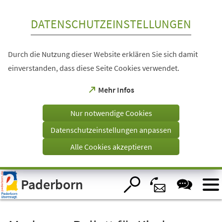
Inhalt anspringen
DATENSCHUTZEINSTELLUNGEN
Durch die Nutzung dieser Website erklären Sie sich damit
einverstanden, dass diese Seite Cookies verwendet.
(Öffnet
Mehr Infos
in
einem
Nur notwendige Cookies
neuen
Tab)
Datenschutzeinstellungen anpassen
Alle Cookies akzeptieren
Visuelle
Paderborn
Assistenzsoftware
öffnen.