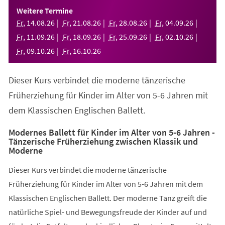
einem
Weitere Termine
neuen
Fr
,
14
.
08
.
26
Fr
,
21
.
08
.
26
Fr
,
28
.
08
.
26
Fr
,
04
.
09
.
26
Tab)
Fr
,
11
.
09
.
26
Fr
,
18
.
09
.
26
Fr
,
25
.
09
.
26
Fr
,
02
.
10
.
26
Fr
,
09
.
10
.
26
Fr
,
16
.
10
.
26
Dieser Kurs verbindet die moderne tänzerische
Früherziehung für Kinder im Alter von 5-6 Jahren mit
dem Klassischen Englischen Ballett.
Modernes Ballett für Kinder im Alter von 5-6 Jahren -
Tänzerische Früherziehung zwischen Klassik und
Moderne
Dieser Kurs verbindet die moderne tänzerische
Früherziehung für Kinder im Alter von 5-6 Jahren mit dem
Klassischen Englischen Ballett. Der moderne Tanz greift die
natürliche Spiel- und Bewegungsfreude der Kinder auf und