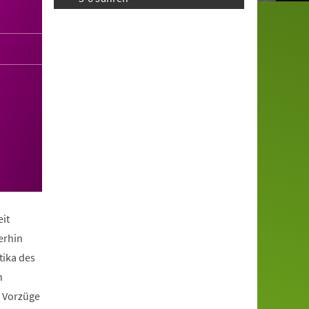
it
erhin
tika des
n
e Vorzüge