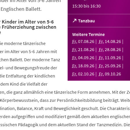
nder im Alter von 5-6 Jahren
15:30
bis
16:30
Englischen Ballett.
(Öffnet
Tanzbau
 Kinder im Alter von 5-6
e Früherziehung zwischen
in
e
einem
Weitere Termine
neuen
Fr
,
07
.
08
.
26
Fr
,
14
.
08
.
26
die moderne tänzerische
Tab)
Fr
,
21
.
08
.
26
Fr
,
28
.
08
.
26
r im Alter von 5-6 Jahren mit
Fr
,
04
.
09
.
26
Fr
,
11
.
09
.
26
chen Ballett. Der moderne Tanz
Fr
,
18
.
09
.
26
Fr
,
25
.
09
.
26
piel- und Bewegungsfreude der
Fr
,
02
.
10
.
26
Fr
,
09
.
10
.
26
die Entfaltung der kindlichen
 dem Kind die Vielfalt der
, die ganz allmählich eine tänzerische Form annehmen. Mit der Ze
 Körperbewusstsein, dass zur Persönlichkeitsbildung beiträgt. Weit
ination, Balance, Kraft und Beweglichkeit geschult. Die Charakteris
werden aufgegriffen und modifiziert gemäß dem aktuellen englische
össischen Pädagogik und dem aktuellen Stand der Tanzmedizin. Di