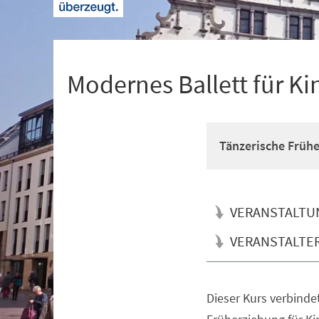
+
1
Modernes Ballett für Ki
Tänzerische Früh
VERANSTALTU
VERANSTALTE
Dieser Kurs verbinde
Veranstaltungsinformationen