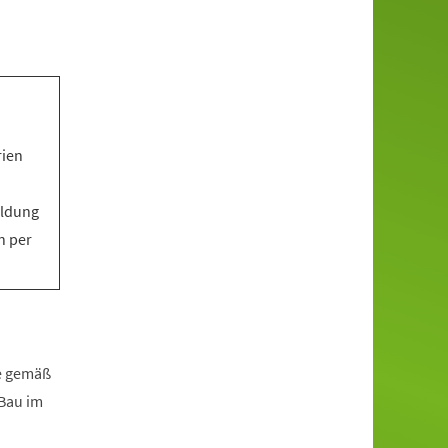
rien
eldung
n per
fe gemäß
zBau im