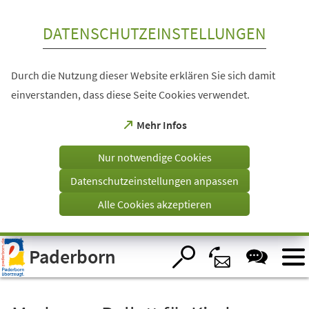
Inhalt anspringen
DATENSCHUTZEINSTELLUNGEN
Durch die Nutzung dieser Website erklären Sie sich damit
einverstanden, dass diese Seite Cookies verwendet.
(Öffnet
Mehr Infos
in
einem
Nur notwendige Cookies
neuen
Tab)
Datenschutzeinstellungen anpassen
Alle Cookies akzeptieren
Visuelle
Paderborn
Assistenzsoftware
öffnen.