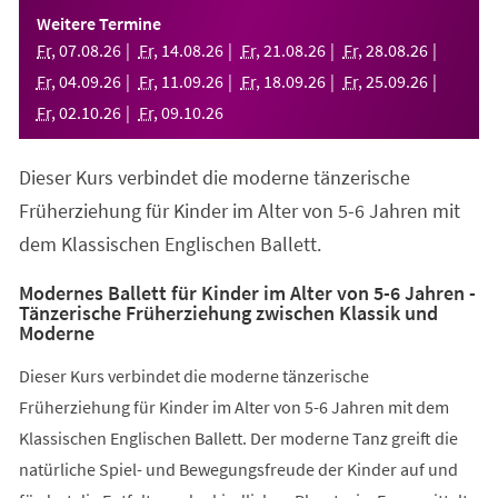
einem
Weitere Termine
neuen
Fr
,
07
.
08
.
26
Fr
,
14
.
08
.
26
Fr
,
21
.
08
.
26
Fr
,
28
.
08
.
26
Tab)
Fr
,
04
.
09
.
26
Fr
,
11
.
09
.
26
Fr
,
18
.
09
.
26
Fr
,
25
.
09
.
26
Fr
,
02
.
10
.
26
Fr
,
09
.
10
.
26
Dieser Kurs verbindet die moderne tänzerische
Früherziehung für Kinder im Alter von 5-6 Jahren mit
dem Klassischen Englischen Ballett.
Modernes Ballett für Kinder im Alter von 5-6 Jahren -
Tänzerische Früherziehung zwischen Klassik und
Moderne
Dieser Kurs verbindet die moderne tänzerische
Früherziehung für Kinder im Alter von 5-6 Jahren mit dem
Klassischen Englischen Ballett. Der moderne Tanz greift die
natürliche Spiel- und Bewegungsfreude der Kinder auf und