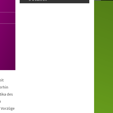
it
erhin
tika des
n
e Vorzüge