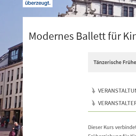
+
1
Modernes Ballett für Ki
Tänzerische Früh
VERANSTALTU
VERANSTALTE
Dieser Kurs verbinde
Veranstaltungsinformationen