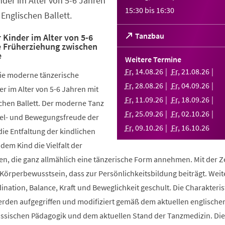
nder im Alter von 5-6 Jahren
15:30
bis
16:30
Englischen Ballett.
(Öffnet
Tanzbau
 Kinder im Alter von 5-6
e Früherziehung zwischen
in
e
einem
Weitere Termine
neuen
Fr
,
14
.
08
.
26
Fr
,
21
.
08
.
26
die moderne tänzerische
Tab)
Fr
,
28
.
08
.
26
Fr
,
04
.
09
.
26
r im Alter von 5-6 Jahren mit
Fr
,
11
.
09
.
26
Fr
,
18
.
09
.
26
chen Ballett. Der moderne Tanz
Fr
,
25
.
09
.
26
Fr
,
02
.
10
.
26
piel- und Bewegungsfreude der
Fr
,
09
.
10
.
26
Fr
,
16
.
10
.
26
die Entfaltung der kindlichen
 dem Kind die Vielfalt der
, die ganz allmählich eine tänzerische Form annehmen. Mit der Ze
 Körperbewusstsein, dass zur Persönlichkeitsbildung beiträgt. Weit
ination, Balance, Kraft und Beweglichkeit geschult. Die Charakteris
werden aufgegriffen und modifiziert gemäß dem aktuellen englische
össischen Pädagogik und dem aktuellen Stand der Tanzmedizin. Di