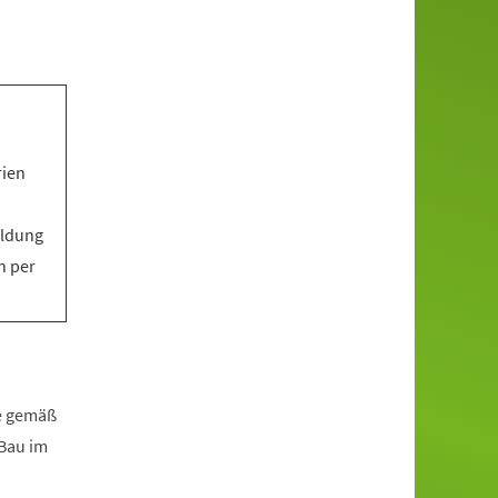
rien
eldung
n per
fe gemäß
zBau im