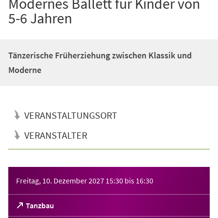
Modernes Ballett für Kinder von
5-6 Jahren
Tänzerische Früherziehung zwischen Klassik und
Moderne
VERANSTALTUNGSORT
VERANSTALTER
Veranstaltungsinformationen
Freitag, 10. Dezember 2027
15:30
bis
16:30
(Öffnet
Tanzbau
in