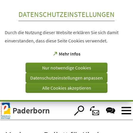
Inhalt anspringen
DATENSCHUTZEINSTELLUNGEN
Durch die Nutzung dieser Website erklären Sie sich damit
einverstanden, dass diese Seite Cookies verwendet.
(Öffnet
Mehr Infos
in
einem
Nur notwendige Cookies
neuen
Tab)
Datenschutzeinstellungen anpassen
Alle Cookies akzeptieren
Visuelle
Paderborn
Assistenzsoftware
öffnen.