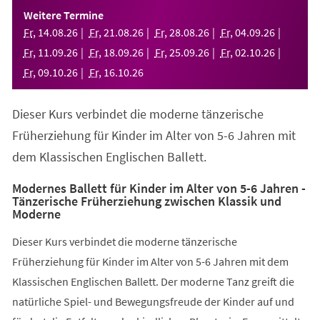
einem
Weitere Termine
neuen
Fr
,
14
.
08
.
26
Fr
,
21
.
08
.
26
Fr
,
28
.
08
.
26
Fr
,
04
.
09
.
26
Tab)
Fr
,
11
.
09
.
26
Fr
,
18
.
09
.
26
Fr
,
25
.
09
.
26
Fr
,
02
.
10
.
26
Fr
,
09
.
10
.
26
Fr
,
16
.
10
.
26
Dieser Kurs verbindet die moderne tänzerische
Früherziehung für Kinder im Alter von 5-6 Jahren mit
dem Klassischen Englischen Ballett.
Modernes Ballett für Kinder im Alter von 5-6 Jahren -
Tänzerische Früherziehung zwischen Klassik und
Moderne
Dieser Kurs verbindet die moderne tänzerische
Früherziehung für Kinder im Alter von 5-6 Jahren mit dem
Klassischen Englischen Ballett. Der moderne Tanz greift die
natürliche Spiel- und Bewegungsfreude der Kinder auf und