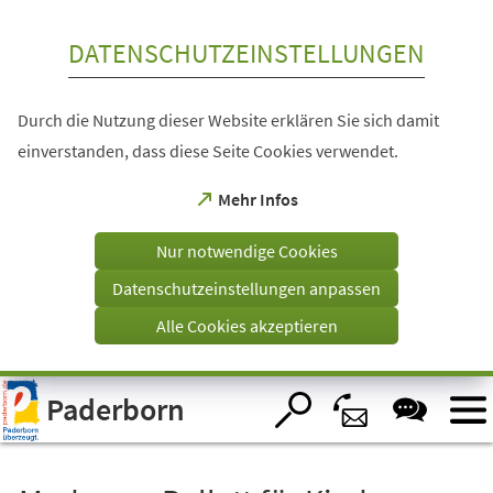
Inhalt anspringen
DATENSCHUTZEINSTELLUNGEN
Durch die Nutzung dieser Website erklären Sie sich damit
einverstanden, dass diese Seite Cookies verwendet.
(Öffnet
Mehr Infos
in
einem
Nur notwendige Cookies
neuen
Tab)
Datenschutzeinstellungen anpassen
Alle Cookies akzeptieren
Visuelle
Paderborn
Assistenzsoftware
öffnen.