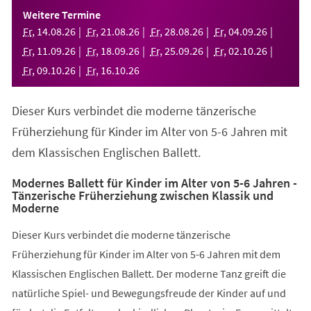
einem
Weitere Termine
neuen
Fr
,
14
.
08
.
26
Fr
,
21
.
08
.
26
Fr
,
28
.
08
.
26
Fr
,
04
.
09
.
26
Tab)
Fr
,
11
.
09
.
26
Fr
,
18
.
09
.
26
Fr
,
25
.
09
.
26
Fr
,
02
.
10
.
26
Fr
,
09
.
10
.
26
Fr
,
16
.
10
.
26
Dieser Kurs verbindet die moderne tänzerische
Früherziehung für Kinder im Alter von 5-6 Jahren mit
dem Klassischen Englischen Ballett.
Modernes Ballett für Kinder im Alter von 5-6 Jahren -
Tänzerische Früherziehung zwischen Klassik und
Moderne
Dieser Kurs verbindet die moderne tänzerische
Früherziehung für Kinder im Alter von 5-6 Jahren mit dem
Klassischen Englischen Ballett. Der moderne Tanz greift die
natürliche Spiel- und Bewegungsfreude der Kinder auf und