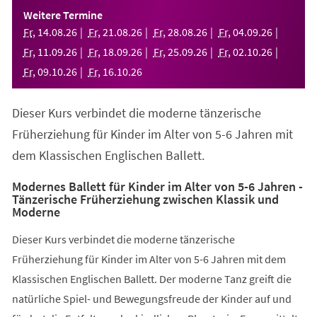
einem
Weitere Termine
neuen
Fr
,
14
.
08
.
26
Fr
,
21
.
08
.
26
Fr
,
28
.
08
.
26
Fr
,
04
.
09
.
26
Tab)
Fr
,
11
.
09
.
26
Fr
,
18
.
09
.
26
Fr
,
25
.
09
.
26
Fr
,
02
.
10
.
26
Fr
,
09
.
10
.
26
Fr
,
16
.
10
.
26
Dieser Kurs verbindet die moderne tänzerische
Früherziehung für Kinder im Alter von 5-6 Jahren mit
dem Klassischen Englischen Ballett.
Modernes Ballett für Kinder im Alter von 5-6 Jahren -
Tänzerische Früherziehung zwischen Klassik und
Moderne
Dieser Kurs verbindet die moderne tänzerische
Früherziehung für Kinder im Alter von 5-6 Jahren mit dem
Klassischen Englischen Ballett. Der moderne Tanz greift die
natürliche Spiel- und Bewegungsfreude der Kinder auf und