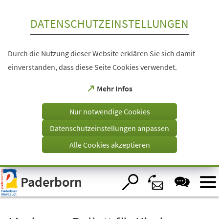
Inhalt anspringen
DATENSCHUTZEINSTELLUNGEN
Durch die Nutzung dieser Website erklären Sie sich damit
einverstanden, dass diese Seite Cookies verwendet.
(Öffnet
Mehr Infos
in
einem
Nur notwendige Cookies
neuen
Tab)
Datenschutzeinstellungen anpassen
Alle Cookies akzeptieren
Visuelle
Paderborn
Assistenzsoftware
öffnen.