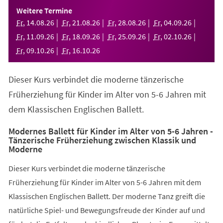
einem
Weitere Termine
neuen
Fr
,
14
.
08
.
26
Fr
,
21
.
08
.
26
Fr
,
28
.
08
.
26
Fr
,
04
.
09
.
26
Tab)
Fr
,
11
.
09
.
26
Fr
,
18
.
09
.
26
Fr
,
25
.
09
.
26
Fr
,
02
.
10
.
26
Fr
,
09
.
10
.
26
Fr
,
16
.
10
.
26
Dieser Kurs verbindet die moderne tänzerische
Früherziehung für Kinder im Alter von 5-6 Jahren mit
dem Klassischen Englischen Ballett.
Modernes Ballett für Kinder im Alter von 5-6 Jahren -
Tänzerische Früherziehung zwischen Klassik und
Moderne
Dieser Kurs verbindet die moderne tänzerische
Früherziehung für Kinder im Alter von 5-6 Jahren mit dem
Klassischen Englischen Ballett. Der moderne Tanz greift die
natürliche Spiel- und Bewegungsfreude der Kinder auf und