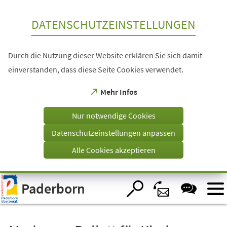
Inhalt anspringen
DATENSCHUTZEINSTELLUNGEN
Durch die Nutzung dieser Website erklären Sie sich damit
einverstanden, dass diese Seite Cookies verwendet.
(Öffnet
Mehr Infos
in
einem
Nur notwendige Cookies
neuen
Tab)
Datenschutzeinstellungen anpassen
Alle Cookies akzeptieren
Visuelle
Paderborn
Assistenzsoftware
öffnen.