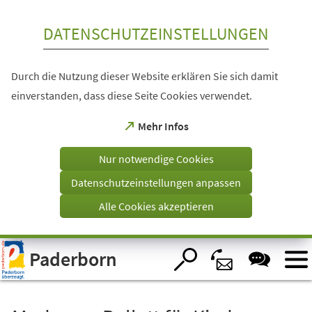
Inhalt anspringen
DATENSCHUTZEINSTELLUNGEN
Durch die Nutzung dieser Website erklären Sie sich damit
einverstanden, dass diese Seite Cookies verwendet.
(Öffnet
Mehr Infos
in
einem
Nur notwendige Cookies
neuen
Tab)
Datenschutzeinstellungen anpassen
Alle Cookies akzeptieren
Visuelle
Paderborn
Assistenzsoftware
öffnen.