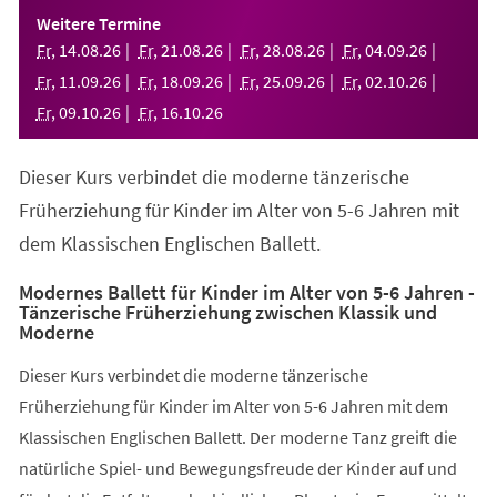
einem
Weitere Termine
neuen
Fr
,
14
.
08
.
26
Fr
,
21
.
08
.
26
Fr
,
28
.
08
.
26
Fr
,
04
.
09
.
26
Tab)
Fr
,
11
.
09
.
26
Fr
,
18
.
09
.
26
Fr
,
25
.
09
.
26
Fr
,
02
.
10
.
26
Fr
,
09
.
10
.
26
Fr
,
16
.
10
.
26
Dieser Kurs verbindet die moderne tänzerische
Früherziehung für Kinder im Alter von 5-6 Jahren mit
dem Klassischen Englischen Ballett.
Modernes Ballett für Kinder im Alter von 5-6 Jahren -
Tänzerische Früherziehung zwischen Klassik und
Moderne
Dieser Kurs verbindet die moderne tänzerische
Früherziehung für Kinder im Alter von 5-6 Jahren mit dem
Klassischen Englischen Ballett. Der moderne Tanz greift die
natürliche Spiel- und Bewegungsfreude der Kinder auf und