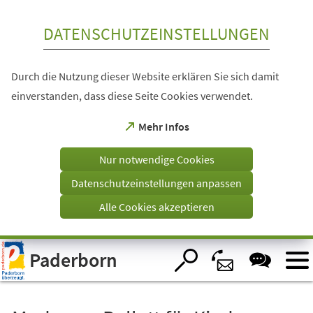
Inhalt anspringen
DATENSCHUTZEINSTELLUNGEN
Durch die Nutzung dieser Website erklären Sie sich damit
einverstanden, dass diese Seite Cookies verwendet.
(Öffnet
Mehr Infos
in
einem
Nur notwendige Cookies
neuen
Tab)
Datenschutzeinstellungen anpassen
Alle Cookies akzeptieren
Visuelle
Paderborn
Assistenzsoftware
öffnen.