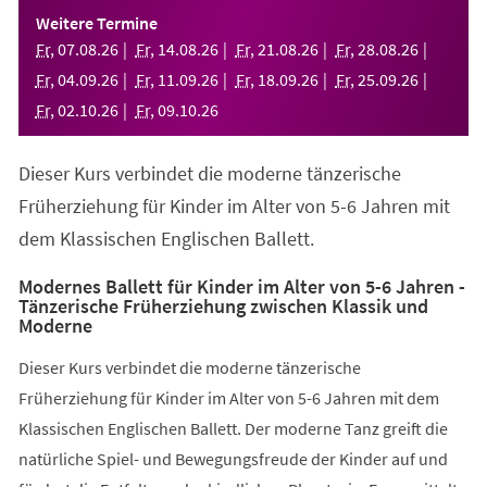
einem
Weitere Termine
neuen
Fr
,
07
.
08
.
26
Fr
,
14
.
08
.
26
Fr
,
21
.
08
.
26
Fr
,
28
.
08
.
26
Tab)
Fr
,
04
.
09
.
26
Fr
,
11
.
09
.
26
Fr
,
18
.
09
.
26
Fr
,
25
.
09
.
26
Fr
,
02
.
10
.
26
Fr
,
09
.
10
.
26
Dieser Kurs verbindet die moderne tänzerische
Früherziehung für Kinder im Alter von 5-6 Jahren mit
dem Klassischen Englischen Ballett.
Modernes Ballett für Kinder im Alter von 5-6 Jahren -
Tänzerische Früherziehung zwischen Klassik und
Moderne
Dieser Kurs verbindet die moderne tänzerische
Früherziehung für Kinder im Alter von 5-6 Jahren mit dem
Klassischen Englischen Ballett. Der moderne Tanz greift die
natürliche Spiel- und Bewegungsfreude der Kinder auf und