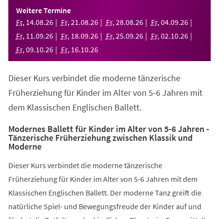
einem
Weitere Termine
neuen
Fr
,
14
.
08
.
26
Fr
,
21
.
08
.
26
Fr
,
28
.
08
.
26
Fr
,
04
.
09
.
26
Tab)
Fr
,
11
.
09
.
26
Fr
,
18
.
09
.
26
Fr
,
25
.
09
.
26
Fr
,
02
.
10
.
26
Fr
,
09
.
10
.
26
Fr
,
16
.
10
.
26
Dieser Kurs verbindet die moderne tänzerische
Früherziehung für Kinder im Alter von 5-6 Jahren mit
dem Klassischen Englischen Ballett.
Modernes Ballett für Kinder im Alter von 5-6 Jahren -
Tänzerische Früherziehung zwischen Klassik und
Moderne
Dieser Kurs verbindet die moderne tänzerische
Früherziehung für Kinder im Alter von 5-6 Jahren mit dem
Klassischen Englischen Ballett. Der moderne Tanz greift die
natürliche Spiel- und Bewegungsfreude der Kinder auf und