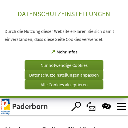
Inhalt anspringen
DATENSCHUTZEINSTELLUNGEN
Durch die Nutzung dieser Website erklären Sie sich damit
einverstanden, dass diese Seite Cookies verwendet.
(Öffnet
Mehr Infos
in
einem
Nur notwendige Cookies
neuen
Tab)
Datenschutzeinstellungen anpassen
Alle Cookies akzeptieren
Visuelle
Paderborn
Assistenzsoftware
öffnen.