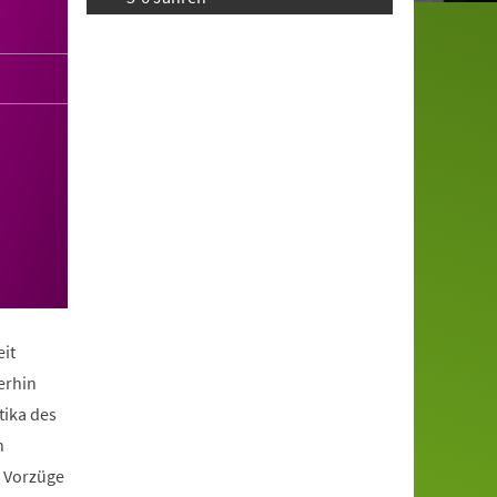
it
erhin
tika des
n
e Vorzüge