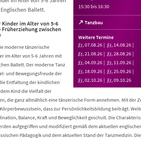
nder im Alter von 5-6 Jahren
15:30
bis
16:30
Englischen Ballett.
(Öffnet
Tanzbau
 Kinder im Alter von 5-6
e Früherziehung zwischen
in
e
einem
Weitere Termine
neuen
Fr
,
07
.
08
.
26
Fr
,
14
.
08
.
26
die moderne tänzerische
Tab)
Fr
,
21
.
08
.
26
Fr
,
28
.
08
.
26
r im Alter von 5-6 Jahren mit
Fr
,
04
.
09
.
26
Fr
,
11
.
09
.
26
chen Ballett. Der moderne Tanz
Fr
,
18
.
09
.
26
Fr
,
25
.
09
.
26
piel- und Bewegungsfreude der
Fr
,
02
.
10
.
26
Fr
,
09
.
10
.
26
die Entfaltung der kindlichen
 dem Kind die Vielfalt der
, die ganz allmählich eine tänzerische Form annehmen. Mit der Ze
 Körperbewusstsein, dass zur Persönlichkeitsbildung beiträgt. Weit
ination, Balance, Kraft und Beweglichkeit geschult. Die Charakteris
werden aufgegriffen und modifiziert gemäß dem aktuellen englische
össischen Pädagogik und dem aktuellen Stand der Tanzmedizin. Di