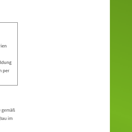
rien
eldung
n per
fe gemäß
zBau im