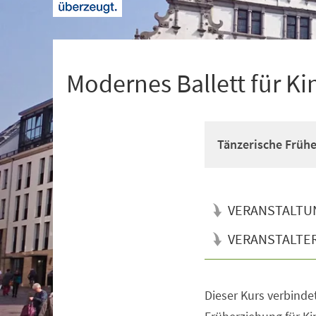
+
1
Modernes Ballett für Ki
Tänzerische Früh
VERANSTALTU
VERANSTALTE
Dieser Kurs verbinde
Veranstaltungsinformationen