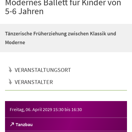
Modernes Ballett für Kinder von
5-6 Jahren
Tänzerische Früherziehung zwischen Klassik und
Moderne
VERANSTALTUNGSORT
VERANSTALTER
Veranstaltungsinformationen
Freitag, 06. April 2029
15:30
bis
16:30
(Öffnet
Tanzbau
in