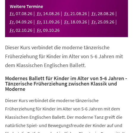
einem
Weitere Termine
neuen
Fr
,
07
.
08
.
26
Fr
,
14
.
08
.
26
Fr
,
21
.
08
.
26
Fr
,
28
.
08
.
26
Tab)
Fr
,
04
.
09
.
26
Fr
,
11
.
09
.
26
Fr
,
18
.
09
.
26
Fr
,
25
.
09
.
26
Fr
,
02
.
10
.
26
Fr
,
09
.
10
.
26
Dieser Kurs verbindet die moderne tänzerische
Früherziehung für Kinder im Alter von 5-6 Jahren mit
dem Klassischen Englischen Ballett.
Modernes Ballett für Kinder im Alter von 5-6 Jahren -
Tänzerische Früherziehung zwischen Klassik und
Moderne
Dieser Kurs verbindet die moderne tänzerische
Früherziehung für Kinder im Alter von 5-6 Jahren mit dem
Klassischen Englischen Ballett. Der moderne Tanz greift die
natürliche Spiel- und Bewegungsfreude der Kinder auf und