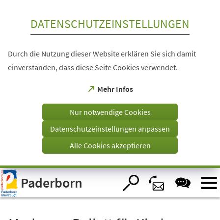
Inhalt anspringen
DATENSCHUTZEINSTELLUNGEN
Durch die Nutzung dieser Website erklären Sie sich damit
einverstanden, dass diese Seite Cookies verwendet.
(Öffnet
Mehr Infos
in
einem
Nur notwendige Cookies
neuen
Tab)
Datenschutzeinstellungen anpassen
Alle Cookies akzeptieren
Visuelle
Paderborn
Assistenzsoftware
öffnen.