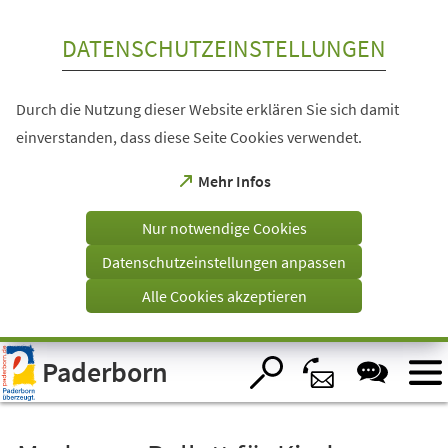
Inhalt anspringen
DATENSCHUTZEINSTELLUNGEN
Durch die Nutzung dieser Website erklären Sie sich damit
einverstanden, dass diese Seite Cookies verwendet.
(Öffnet
Mehr Infos
in
einem
Nur notwendige Cookies
neuen
Tab)
Datenschutzeinstellungen anpassen
Alle Cookies akzeptieren
Visuelle
Paderborn
Assistenzsoftware
öffnen.