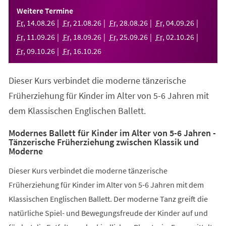
einem
Weitere Termine
neuen
Fr
,
14
.
08
.
26
Fr
,
21
.
08
.
26
Fr
,
28
.
08
.
26
Fr
,
04
.
09
.
26
Tab)
Fr
,
11
.
09
.
26
Fr
,
18
.
09
.
26
Fr
,
25
.
09
.
26
Fr
,
02
.
10
.
26
Fr
,
09
.
10
.
26
Fr
,
16
.
10
.
26
Dieser Kurs verbindet die moderne tänzerische
Früherziehung für Kinder im Alter von 5-6 Jahren mit
dem Klassischen Englischen Ballett.
Modernes Ballett für Kinder im Alter von 5-6 Jahren -
Tänzerische Früherziehung zwischen Klassik und
Moderne
Dieser Kurs verbindet die moderne tänzerische
Früherziehung für Kinder im Alter von 5-6 Jahren mit dem
Klassischen Englischen Ballett. Der moderne Tanz greift die
natürliche Spiel- und Bewegungsfreude der Kinder auf und