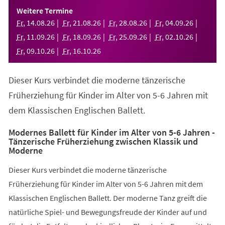
einem
Weitere Termine
neuen
Fr
,
14
.
08
.
26
Fr
,
21
.
08
.
26
Fr
,
28
.
08
.
26
Fr
,
04
.
09
.
26
Tab)
Fr
,
11
.
09
.
26
Fr
,
18
.
09
.
26
Fr
,
25
.
09
.
26
Fr
,
02
.
10
.
26
Fr
,
09
.
10
.
26
Fr
,
16
.
10
.
26
Dieser Kurs verbindet die moderne tänzerische
Früherziehung für Kinder im Alter von 5-6 Jahren mit
dem Klassischen Englischen Ballett.
Modernes Ballett für Kinder im Alter von 5-6 Jahren -
Tänzerische Früherziehung zwischen Klassik und
Moderne
Dieser Kurs verbindet die moderne tänzerische
Früherziehung für Kinder im Alter von 5-6 Jahren mit dem
Klassischen Englischen Ballett. Der moderne Tanz greift die
natürliche Spiel- und Bewegungsfreude der Kinder auf und