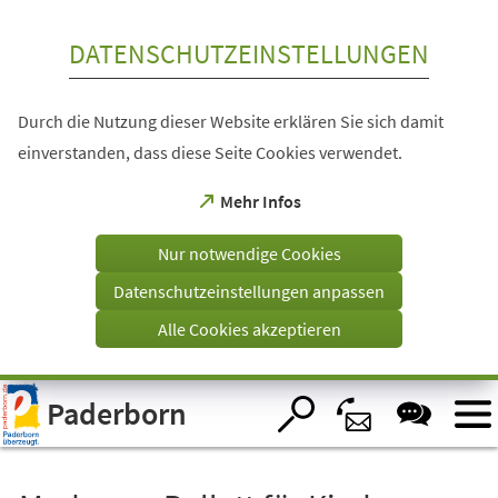
Inhalt anspringen
DATENSCHUTZEINSTELLUNGEN
Durch die Nutzung dieser Website erklären Sie sich damit
einverstanden, dass diese Seite Cookies verwendet.
(Öffnet
Mehr Infos
in
einem
Nur notwendige Cookies
neuen
Tab)
Datenschutzeinstellungen anpassen
Alle Cookies akzeptieren
Visuelle
Paderborn
Assistenzsoftware
öffnen.