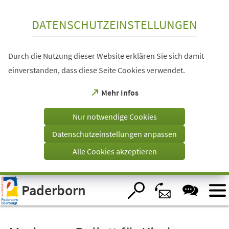
Inhalt anspringen
DATENSCHUTZEINSTELLUNGEN
Durch die Nutzung dieser Website erklären Sie sich damit
einverstanden, dass diese Seite Cookies verwendet.
(Öffnet
Mehr Infos
in
einem
Nur notwendige Cookies
neuen
Tab)
Datenschutzeinstellungen anpassen
Alle Cookies akzeptieren
Visuelle
Paderborn
Assistenzsoftware
öffnen.