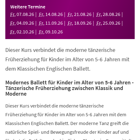
einem
Weitere Termine
neuen
Fr
,
07
.
08
.
26
Fr
,
14
.
08
.
26
Fr
,
21
.
08
.
26
Fr
,
28
.
08
.
26
Tab)
Fr
,
04
.
09
.
26
Fr
,
11
.
09
.
26
Fr
,
18
.
09
.
26
Fr
,
25
.
09
.
26
Fr
,
02
.
10
.
26
Fr
,
09
.
10
.
26
Dieser Kurs verbindet die moderne tänzerische
Früherziehung für Kinder im Alter von 5-6 Jahren mit
dem Klassischen Englischen Ballett.
Modernes Ballett für Kinder im Alter von 5-6 Jahren -
Tänzerische Früherziehung zwischen Klassik und
Moderne
Dieser Kurs verbindet die moderne tänzerische
Früherziehung für Kinder im Alter von 5-6 Jahren mit dem
Klassischen Englischen Ballett. Der moderne Tanz greift die
natürliche Spiel- und Bewegungsfreude der Kinder auf und