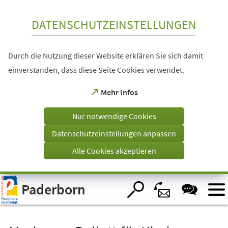
Inhalt anspringen
DATENSCHUTZEINSTELLUNGEN
Durch die Nutzung dieser Website erklären Sie sich damit
einverstanden, dass diese Seite Cookies verwendet.
(Öffnet
Mehr Infos
in
einem
Nur notwendige Cookies
neuen
Tab)
Datenschutzeinstellungen anpassen
Alle Cookies akzeptieren
Visuelle
Paderborn
Assistenzsoftware
öffnen.