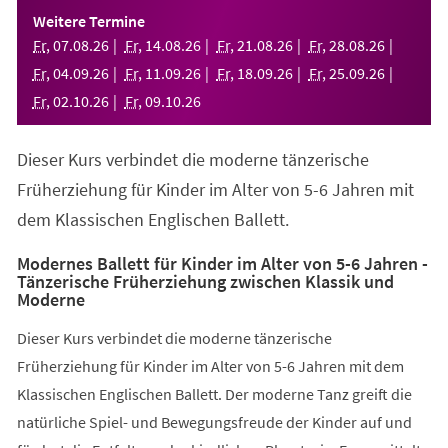
einem
Weitere Termine
neuen
Fr
,
07
.
08
.
26
Fr
,
14
.
08
.
26
Fr
,
21
.
08
.
26
Fr
,
28
.
08
.
26
Tab)
Fr
,
04
.
09
.
26
Fr
,
11
.
09
.
26
Fr
,
18
.
09
.
26
Fr
,
25
.
09
.
26
Fr
,
02
.
10
.
26
Fr
,
09
.
10
.
26
Dieser Kurs verbindet die moderne tänzerische
Früherziehung für Kinder im Alter von 5-6 Jahren mit
dem Klassischen Englischen Ballett.
Modernes Ballett für Kinder im Alter von 5-6 Jahren -
Tänzerische Früherziehung zwischen Klassik und
Moderne
Dieser Kurs verbindet die moderne tänzerische
Früherziehung für Kinder im Alter von 5-6 Jahren mit dem
Klassischen Englischen Ballett. Der moderne Tanz greift die
natürliche Spiel- und Bewegungsfreude der Kinder auf und