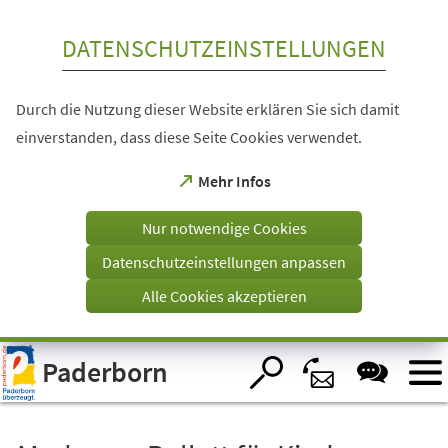
Inhalt anspringen
DATENSCHUTZEINSTELLUNGEN
Durch die Nutzung dieser Website erklären Sie sich damit
einverstanden, dass diese Seite Cookies verwendet.
(Öffnet
Mehr Infos
in
einem
Nur notwendige Cookies
neuen
Tab)
Datenschutzeinstellungen anpassen
Alle Cookies akzeptieren
Visuelle
Paderborn
Assistenzsoftware
öffnen.