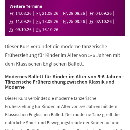
einem
Weitere Termine
neuen
Fr
,
14
.
08
.
26
Fr
,
21
.
08
.
26
Fr
,
28
.
08
.
26
Fr
,
04
.
09
.
26
Tab)
Fr
,
11
.
09
.
26
Fr
,
18
.
09
.
26
Fr
,
25
.
09
.
26
Fr
,
02
.
10
.
26
Fr
,
09
.
10
.
26
Fr
,
16
.
10
.
26
Dieser Kurs verbindet die moderne tänzerische
Früherziehung für Kinder im Alter von 5-6 Jahren mit
dem Klassischen Englischen Ballett.
Modernes Ballett für Kinder im Alter von 5-6 Jahren -
Tänzerische Früherziehung zwischen Klassik und
Moderne
Dieser Kurs verbindet die moderne tänzerische
Früherziehung für Kinder im Alter von 5-6 Jahren mit dem
Klassischen Englischen Ballett. Der moderne Tanz greift die
natürliche Spiel- und Bewegungsfreude der Kinder auf und