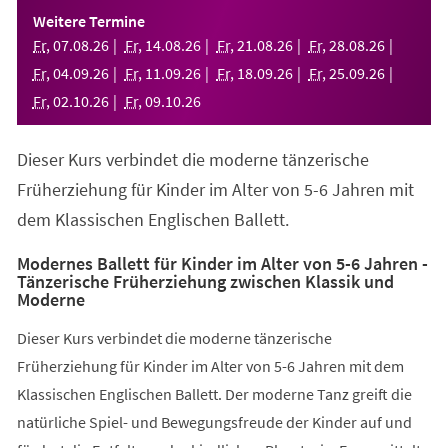
einem
Weitere Termine
neuen
Fr
,
07
.
08
.
26
Fr
,
14
.
08
.
26
Fr
,
21
.
08
.
26
Fr
,
28
.
08
.
26
Tab)
Fr
,
04
.
09
.
26
Fr
,
11
.
09
.
26
Fr
,
18
.
09
.
26
Fr
,
25
.
09
.
26
Fr
,
02
.
10
.
26
Fr
,
09
.
10
.
26
Dieser Kurs verbindet die moderne tänzerische
Früherziehung für Kinder im Alter von 5-6 Jahren mit
dem Klassischen Englischen Ballett.
Modernes Ballett für Kinder im Alter von 5-6 Jahren -
Tänzerische Früherziehung zwischen Klassik und
Moderne
Dieser Kurs verbindet die moderne tänzerische
Früherziehung für Kinder im Alter von 5-6 Jahren mit dem
Klassischen Englischen Ballett. Der moderne Tanz greift die
natürliche Spiel- und Bewegungsfreude der Kinder auf und