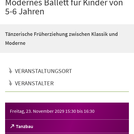
Modernes Ballett für Kinder von
5-6 Jahren
Tänzerische Früherziehung zwischen Klassik und
Moderne
VERANSTALTUNGSORT
VERANSTALTER
Veranstaltungsinformationen
Freitag, 23. November 2029
15:30
bis
16:30
(Öffnet
Tanzbau
in