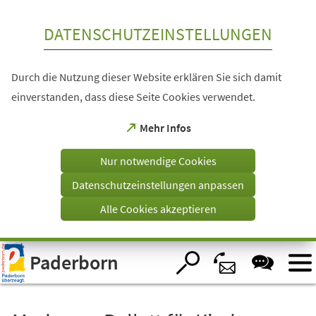
Inhalt anspringen
DATENSCHUTZEINSTELLUNGEN
Durch die Nutzung dieser Website erklären Sie sich damit
einverstanden, dass diese Seite Cookies verwendet.
(Öffnet
Mehr Infos
in
einem
Nur notwendige Cookies
neuen
Tab)
Datenschutzeinstellungen anpassen
Alle Cookies akzeptieren
Visuelle
Paderborn
Assistenzsoftware
öffnen.