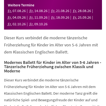
einem
Weitere Termine
neuen
Fr
,
07
.
08
.
26
Fr
,
14
.
08
.
26
Fr
,
21
.
08
.
26
Fr
,
28
.
08
.
26
Tab)
Fr
,
04
.
09
.
26
Fr
,
11
.
09
.
26
Fr
,
18
.
09
.
26
Fr
,
25
.
09
.
26
Fr
,
02
.
10
.
26
Fr
,
09
.
10
.
26
Dieser Kurs verbindet die moderne tänzerische
Früherziehung für Kinder im Alter von 5-6 Jahren mit
dem Klassischen Englischen Ballett.
Modernes Ballett für Kinder im Alter von 5-6 Jahren -
Tänzerische Früherziehung zwischen Klassik und
Moderne
Dieser Kurs verbindet die moderne tänzerische
Früherziehung für Kinder im Alter von 5-6 Jahren mit dem
Klassischen Englischen Ballett. Der moderne Tanz greift die
natürliche Spiel- und Bewegungsfreude der Kinder auf und