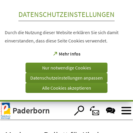
Inhalt anspringen
DATENSCHUTZEINSTELLUNGEN
Durch die Nutzung dieser Website erklären Sie sich damit
einverstanden, dass diese Seite Cookies verwendet.
(Öffnet
Mehr Infos
in
einem
Nur notwendige Cookies
neuen
Tab)
Datenschutzeinstellungen anpassen
Alle Cookies akzeptieren
Visuelle
Paderborn
Assistenzsoftware
öffnen.