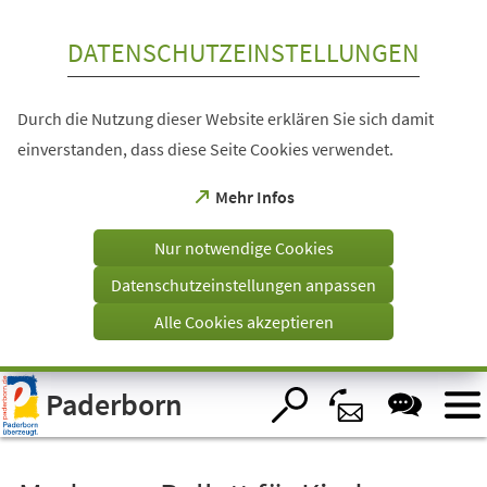
Inhalt anspringen
DATENSCHUTZEINSTELLUNGEN
Durch die Nutzung dieser Website erklären Sie sich damit
einverstanden, dass diese Seite Cookies verwendet.
(Öffnet
Mehr Infos
in
einem
Nur notwendige Cookies
neuen
Tab)
Datenschutzeinstellungen anpassen
Alle Cookies akzeptieren
Visuelle
Paderborn
Assistenzsoftware
öffnen.