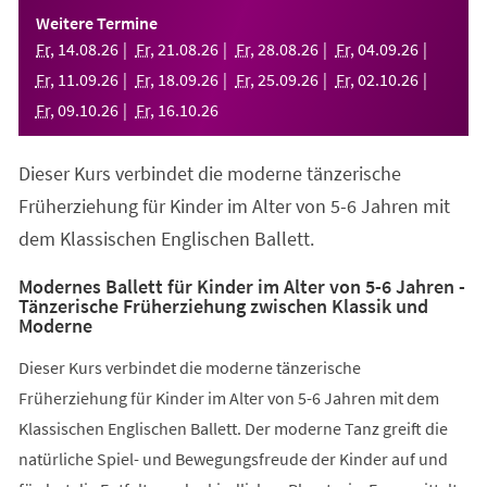
einem
Weitere Termine
neuen
Fr
,
14
.
08
.
26
Fr
,
21
.
08
.
26
Fr
,
28
.
08
.
26
Fr
,
04
.
09
.
26
Tab)
Fr
,
11
.
09
.
26
Fr
,
18
.
09
.
26
Fr
,
25
.
09
.
26
Fr
,
02
.
10
.
26
Fr
,
09
.
10
.
26
Fr
,
16
.
10
.
26
Dieser Kurs verbindet die moderne tänzerische
Früherziehung für Kinder im Alter von 5-6 Jahren mit
dem Klassischen Englischen Ballett.
Modernes Ballett für Kinder im Alter von 5-6 Jahren -
Tänzerische Früherziehung zwischen Klassik und
Moderne
Dieser Kurs verbindet die moderne tänzerische
Früherziehung für Kinder im Alter von 5-6 Jahren mit dem
Klassischen Englischen Ballett. Der moderne Tanz greift die
natürliche Spiel- und Bewegungsfreude der Kinder auf und