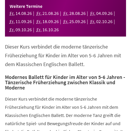
einem
Weitere Termine
neuen
Fr
,
14
.
08
.
26
Fr
,
21
.
08
.
26
Fr
,
28
.
08
.
26
Fr
,
04
.
09
.
26
Tab)
Fr
,
11
.
09
.
26
Fr
,
18
.
09
.
26
Fr
,
25
.
09
.
26
Fr
,
02
.
10
.
26
Fr
,
09
.
10
.
26
Fr
,
16
.
10
.
26
Dieser Kurs verbindet die moderne tänzerische
Früherziehung für Kinder im Alter von 5-6 Jahren mit
dem Klassischen Englischen Ballett.
Modernes Ballett für Kinder im Alter von 5-6 Jahren -
Tänzerische Früherziehung zwischen Klassik und
Moderne
Dieser Kurs verbindet die moderne tänzerische
Früherziehung für Kinder im Alter von 5-6 Jahren mit dem
Klassischen Englischen Ballett. Der moderne Tanz greift die
natürliche Spiel- und Bewegungsfreude der Kinder auf und