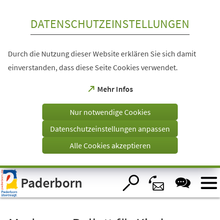
Inhalt anspringen
DATENSCHUTZEINSTELLUNGEN
Durch die Nutzung dieser Website erklären Sie sich damit
einverstanden, dass diese Seite Cookies verwendet.
(Öffnet
Mehr Infos
in
einem
Nur notwendige Cookies
neuen
Tab)
Datenschutzeinstellungen anpassen
Alle Cookies akzeptieren
Visuelle
Paderborn
Assistenzsoftware
öffnen.