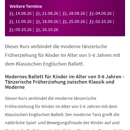
einem
Weitere Termine
neuen
Fr
,
14
.
08
.
26
Fr
,
21
.
08
.
26
Fr
,
28
.
08
.
26
Fr
,
04
.
09
.
26
Tab)
Fr
,
11
.
09
.
26
Fr
,
18
.
09
.
26
Fr
,
25
.
09
.
26
Fr
,
02
.
10
.
26
Fr
,
09
.
10
.
26
Fr
,
16
.
10
.
26
Dieser Kurs verbindet die moderne tänzerische
Früherziehung für Kinder im Alter von 5-6 Jahren mit
dem Klassischen Englischen Ballett.
Modernes Ballett für Kinder im Alter von 5-6 Jahren -
Tänzerische Früherziehung zwischen Klassik und
Moderne
Dieser Kurs verbindet die moderne tänzerische
Früherziehung für Kinder im Alter von 5-6 Jahren mit dem
Klassischen Englischen Ballett. Der moderne Tanz greift die
natürliche Spiel- und Bewegungsfreude der Kinder auf und