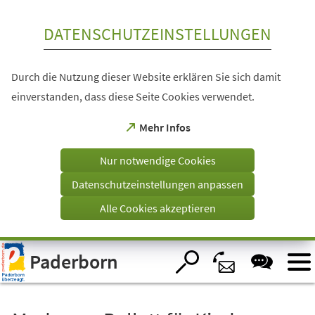
Inhalt anspringen
DATENSCHUTZEINSTELLUNGEN
Durch die Nutzung dieser Website erklären Sie sich damit
einverstanden, dass diese Seite Cookies verwendet.
(Öffnet
Mehr Infos
in
einem
Nur notwendige Cookies
neuen
Tab)
Datenschutzeinstellungen anpassen
Alle Cookies akzeptieren
Visuelle
Paderborn
Assistenzsoftware
öffnen.