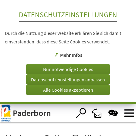
Inhalt anspringen
DATENSCHUTZEINSTELLUNGEN
Durch die Nutzung dieser Website erklären Sie sich damit
einverstanden, dass diese Seite Cookies verwendet.
(Öffnet
Mehr Infos
in
einem
Nur notwendige Cookies
neuen
Tab)
Datenschutzeinstellungen anpassen
Alle Cookies akzeptieren
Visuelle
Paderborn
Assistenzsoftware
öffnen.