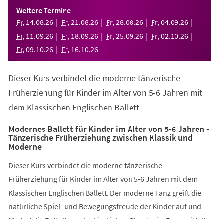
einem
Weitere Termine
neuen
Fr
,
14
.
08
.
26
Fr
,
21
.
08
.
26
Fr
,
28
.
08
.
26
Fr
,
04
.
09
.
26
Tab)
Fr
,
11
.
09
.
26
Fr
,
18
.
09
.
26
Fr
,
25
.
09
.
26
Fr
,
02
.
10
.
26
Fr
,
09
.
10
.
26
Fr
,
16
.
10
.
26
Dieser Kurs verbindet die moderne tänzerische
Früherziehung für Kinder im Alter von 5-6 Jahren mit
dem Klassischen Englischen Ballett.
Modernes Ballett für Kinder im Alter von 5-6 Jahren -
Tänzerische Früherziehung zwischen Klassik und
Moderne
Dieser Kurs verbindet die moderne tänzerische
Früherziehung für Kinder im Alter von 5-6 Jahren mit dem
Klassischen Englischen Ballett. Der moderne Tanz greift die
natürliche Spiel- und Bewegungsfreude der Kinder auf und