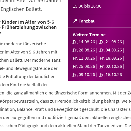
nder im Alter von 5-6 Jahren
15:30
bis
16:30
Englischen Ballett.
(Öffnet
Tanzbau
 Kinder im Alter von 5-6
e Früherziehung zwischen
in
e
einem
Weitere Termine
neuen
Fr
,
14
.
08
.
26
Fr
,
21
.
08
.
26
die moderne tänzerische
Tab)
Fr
,
28
.
08
.
26
Fr
,
04
.
09
.
26
r im Alter von 5-6 Jahren mit
Fr
,
11
.
09
.
26
Fr
,
18
.
09
.
26
chen Ballett. Der moderne Tanz
Fr
,
25
.
09
.
26
Fr
,
02
.
10
.
26
piel- und Bewegungsfreude der
Fr
,
09
.
10
.
26
Fr
,
16
.
10
.
26
die Entfaltung der kindlichen
 dem Kind die Vielfalt der
, die ganz allmählich eine tänzerische Form annehmen. Mit der Ze
 Körperbewusstsein, dass zur Persönlichkeitsbildung beiträgt. Weit
ination, Balance, Kraft und Beweglichkeit geschult. Die Charakteris
werden aufgegriffen und modifiziert gemäß dem aktuellen englische
össischen Pädagogik und dem aktuellen Stand der Tanzmedizin. Di