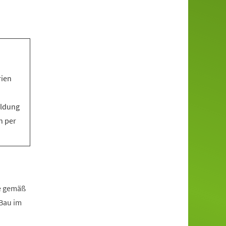
rien
eldung
n per
fe gemäß
zBau im