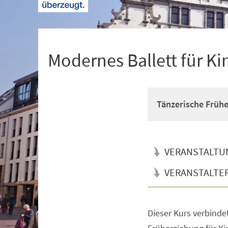
+
1
Modernes Ballett für Ki
Tänzerische Früh
VERANSTALTU
VERANSTALTE
Dieser Kurs verbinde
Veranstaltungsinformationen