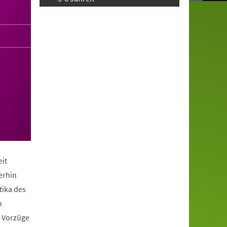
it
erhin
tika des
n
e Vorzüge