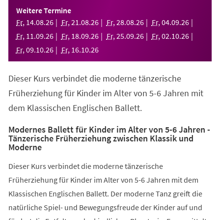
einem
Weitere Termine
neuen
Fr
,
14
.
08
.
26
Fr
,
21
.
08
.
26
Fr
,
28
.
08
.
26
Fr
,
04
.
09
.
26
Tab)
Fr
,
11
.
09
.
26
Fr
,
18
.
09
.
26
Fr
,
25
.
09
.
26
Fr
,
02
.
10
.
26
Fr
,
09
.
10
.
26
Fr
,
16
.
10
.
26
Dieser Kurs verbindet die moderne tänzerische
Früherziehung für Kinder im Alter von 5-6 Jahren mit
dem Klassischen Englischen Ballett.
Modernes Ballett für Kinder im Alter von 5-6 Jahren -
Tänzerische Früherziehung zwischen Klassik und
Moderne
Dieser Kurs verbindet die moderne tänzerische
Früherziehung für Kinder im Alter von 5-6 Jahren mit dem
Klassischen Englischen Ballett. Der moderne Tanz greift die
natürliche Spiel- und Bewegungsfreude der Kinder auf und