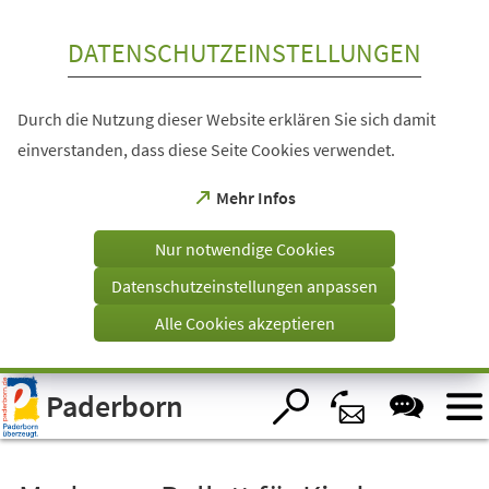
Inhalt anspringen
DATENSCHUTZEINSTELLUNGEN
Durch die Nutzung dieser Website erklären Sie sich damit
einverstanden, dass diese Seite Cookies verwendet.
(Öffnet
Mehr Infos
in
einem
Nur notwendige Cookies
neuen
Tab)
Datenschutzeinstellungen anpassen
Alle Cookies akzeptieren
Visuelle
Paderborn
Assistenzsoftware
öffnen.