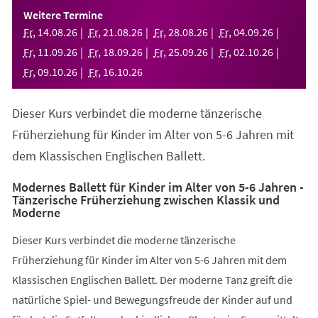
einem
Weitere Termine
neuen
Fr
,
14
.
08
.
26
Fr
,
21
.
08
.
26
Fr
,
28
.
08
.
26
Fr
,
04
.
09
.
26
Tab)
Fr
,
11
.
09
.
26
Fr
,
18
.
09
.
26
Fr
,
25
.
09
.
26
Fr
,
02
.
10
.
26
Fr
,
09
.
10
.
26
Fr
,
16
.
10
.
26
Dieser Kurs verbindet die moderne tänzerische
Früherziehung für Kinder im Alter von 5-6 Jahren mit
dem Klassischen Englischen Ballett.
Modernes Ballett für Kinder im Alter von 5-6 Jahren -
Tänzerische Früherziehung zwischen Klassik und
Moderne
Dieser Kurs verbindet die moderne tänzerische
Früherziehung für Kinder im Alter von 5-6 Jahren mit dem
Klassischen Englischen Ballett. Der moderne Tanz greift die
natürliche Spiel- und Bewegungsfreude der Kinder auf und