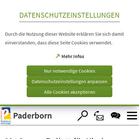
Inhalt anspringen
DATENSCHUTZEINSTELLUNGEN
Durch die Nutzung dieser Website erklären Sie sich damit
einverstanden, dass diese Seite Cookies verwendet.
(Öffnet
Mehr Infos
in
einem
Nur notwendige Cookies
neuen
Tab)
Datenschutzeinstellungen anpassen
Alle Cookies akzeptieren
Visuelle
Paderborn
Assistenzsoftware
öffnen.