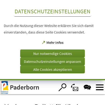
Inhalt anspringen
DATENSCHUTZEINSTELLUNGEN
Durch die Nutzung dieser Website erklären Sie sich damit
einverstanden, dass diese Seite Cookies verwendet.
(Öffnet
Mehr Infos
in
einem
Nur notwendige Cookies
neuen
Tab)
Datenschutzeinstellungen anpassen
Alle Cookies akzeptieren
Visuelle
Paderborn
Assistenzsoftware
öffnen.