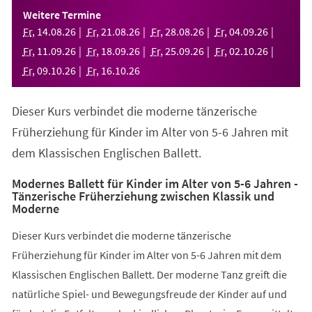
einem
Weitere Termine
neuen
Fr
,
14
.
08
.
26
Fr
,
21
.
08
.
26
Fr
,
28
.
08
.
26
Fr
,
04
.
09
.
26
Tab)
Fr
,
11
.
09
.
26
Fr
,
18
.
09
.
26
Fr
,
25
.
09
.
26
Fr
,
02
.
10
.
26
Fr
,
09
.
10
.
26
Fr
,
16
.
10
.
26
Dieser Kurs verbindet die moderne tänzerische
Früherziehung für Kinder im Alter von 5-6 Jahren mit
dem Klassischen Englischen Ballett.
Modernes Ballett für Kinder im Alter von 5-6 Jahren -
Tänzerische Früherziehung zwischen Klassik und
Moderne
Dieser Kurs verbindet die moderne tänzerische
Früherziehung für Kinder im Alter von 5-6 Jahren mit dem
Klassischen Englischen Ballett. Der moderne Tanz greift die
natürliche Spiel- und Bewegungsfreude der Kinder auf und