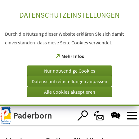
Inhalt anspringen
DATENSCHUTZEINSTELLUNGEN
Durch die Nutzung dieser Website erklären Sie sich damit
einverstanden, dass diese Seite Cookies verwendet.
(Öffnet
Mehr Infos
in
einem
Nur notwendige Cookies
neuen
Tab)
Datenschutzeinstellungen anpassen
Alle Cookies akzeptieren
Visuelle
Paderborn
Assistenzsoftware
öffnen.