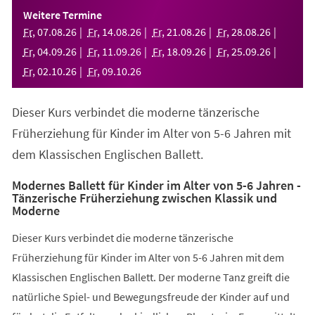
einem
Weitere Termine
neuen
Fr
,
07
.
08
.
26
Fr
,
14
.
08
.
26
Fr
,
21
.
08
.
26
Fr
,
28
.
08
.
26
Tab)
Fr
,
04
.
09
.
26
Fr
,
11
.
09
.
26
Fr
,
18
.
09
.
26
Fr
,
25
.
09
.
26
Fr
,
02
.
10
.
26
Fr
,
09
.
10
.
26
Dieser Kurs verbindet die moderne tänzerische
Früherziehung für Kinder im Alter von 5-6 Jahren mit
dem Klassischen Englischen Ballett.
Modernes Ballett für Kinder im Alter von 5-6 Jahren -
Tänzerische Früherziehung zwischen Klassik und
Moderne
Dieser Kurs verbindet die moderne tänzerische
Früherziehung für Kinder im Alter von 5-6 Jahren mit dem
Klassischen Englischen Ballett. Der moderne Tanz greift die
natürliche Spiel- und Bewegungsfreude der Kinder auf und