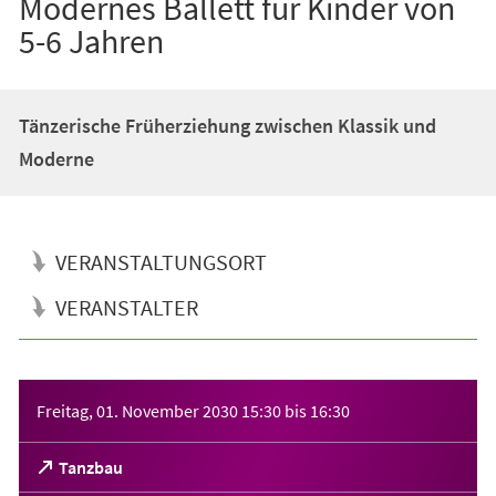
Modernes Ballett für Kinder von
5-6 Jahren
Tänzerische Früherziehung zwischen Klassik und
Moderne
VERANSTALTUNGSORT
VERANSTALTER
Veranstaltungsinformationen
Freitag, 01. November 2030
15:30
bis
16:30
(Öffnet
Tanzbau
in