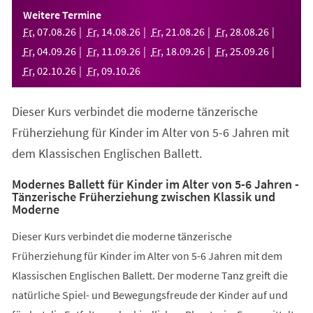
einem
Weitere Termine
neuen
Fr
,
07
.
08
.
26
Fr
,
14
.
08
.
26
Fr
,
21
.
08
.
26
Fr
,
28
.
08
.
26
Tab)
Fr
,
04
.
09
.
26
Fr
,
11
.
09
.
26
Fr
,
18
.
09
.
26
Fr
,
25
.
09
.
26
Fr
,
02
.
10
.
26
Fr
,
09
.
10
.
26
Dieser Kurs verbindet die moderne tänzerische
Früherziehung für Kinder im Alter von 5-6 Jahren mit
dem Klassischen Englischen Ballett.
Modernes Ballett für Kinder im Alter von 5-6 Jahren -
Tänzerische Früherziehung zwischen Klassik und
Moderne
Dieser Kurs verbindet die moderne tänzerische
Früherziehung für Kinder im Alter von 5-6 Jahren mit dem
Klassischen Englischen Ballett. Der moderne Tanz greift die
natürliche Spiel- und Bewegungsfreude der Kinder auf und