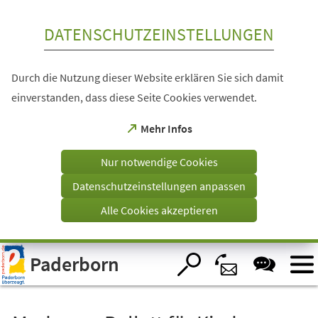
Inhalt anspringen
DATENSCHUTZEINSTELLUNGEN
Durch die Nutzung dieser Website erklären Sie sich damit
einverstanden, dass diese Seite Cookies verwendet.
(Öffnet
Mehr Infos
in
einem
Nur notwendige Cookies
neuen
Tab)
Datenschutzeinstellungen anpassen
Alle Cookies akzeptieren
Visuelle
Paderborn
Assistenzsoftware
öffnen.