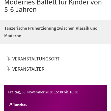
Modernes Ballett für Kinder von
5-6 Jahren
Tänzerische Früherziehung zwischen Klassik und
Moderne
VERANSTALTUNGSORT
VERANSTALTER
Veranstaltungsinformationen
Freitag, 08. November 2030
15:30
bis
16:30
(Öffnet
Tanzbau
in