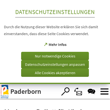
Inhalt anspringen
DATENSCHUTZEINSTELLUNGEN
Durch die Nutzung dieser Website erklären Sie sich damit
einverstanden, dass diese Seite Cookies verwendet.
(Öffnet
Mehr Infos
in
einem
Nur notwendige Cookies
neuen
Tab)
Datenschutzeinstellungen anpassen
Alle Cookies akzeptieren
Visuelle
Paderborn
Assistenzsoftware
öffnen.