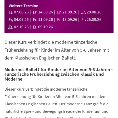
einem
Weitere Termine
neuen
Fr
,
07
.
08
.
26
Fr
,
14
.
08
.
26
Fr
,
21
.
08
.
26
Fr
,
28
.
08
.
26
Tab)
Fr
,
04
.
09
.
26
Fr
,
11
.
09
.
26
Fr
,
18
.
09
.
26
Fr
,
25
.
09
.
26
Fr
,
02
.
10
.
26
Fr
,
09
.
10
.
26
Dieser Kurs verbindet die moderne tänzerische
Früherziehung für Kinder im Alter von 5-6 Jahren mit
dem Klassischen Englischen Ballett.
Modernes Ballett für Kinder im Alter von 5-6 Jahren -
Tänzerische Früherziehung zwischen Klassik und
Moderne
Dieser Kurs verbindet die moderne tänzerische
Früherziehung für Kinder im Alter von 5-6 Jahren mit dem
Klassischen Englischen Ballett. Der moderne Tanz greift die
natürliche Spiel- und Bewegungsfreude der Kinder auf und