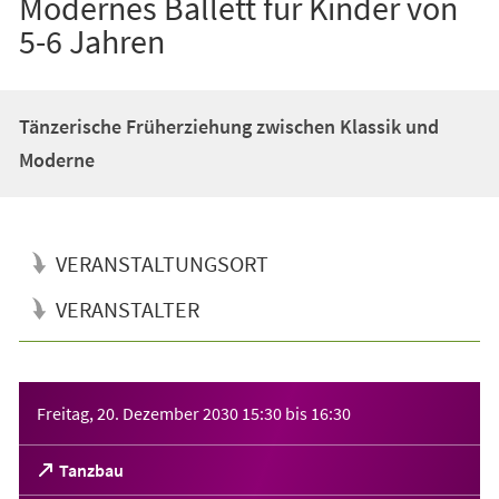
Modernes Ballett für Kinder von
5-6 Jahren
Tänzerische Früherziehung zwischen Klassik und
Moderne
VERANSTALTUNGSORT
VERANSTALTER
Veranstaltungsinformationen
Freitag, 20. Dezember 2030
15:30
bis
16:30
(Öffnet
Tanzbau
in