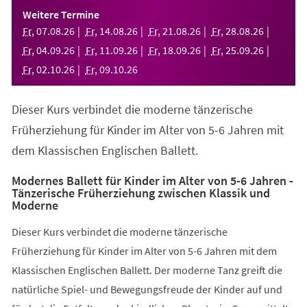
einem
Weitere Termine
neuen
Fr
,
07
.
08
.
26
Fr
,
14
.
08
.
26
Fr
,
21
.
08
.
26
Fr
,
28
.
08
.
26
Tab)
Fr
,
04
.
09
.
26
Fr
,
11
.
09
.
26
Fr
,
18
.
09
.
26
Fr
,
25
.
09
.
26
Fr
,
02
.
10
.
26
Fr
,
09
.
10
.
26
Dieser Kurs verbindet die moderne tänzerische
Früherziehung für Kinder im Alter von 5-6 Jahren mit
dem Klassischen Englischen Ballett.
Modernes Ballett für Kinder im Alter von 5-6 Jahren -
Tänzerische Früherziehung zwischen Klassik und
Moderne
Dieser Kurs verbindet die moderne tänzerische
Früherziehung für Kinder im Alter von 5-6 Jahren mit dem
Klassischen Englischen Ballett. Der moderne Tanz greift die
natürliche Spiel- und Bewegungsfreude der Kinder auf und