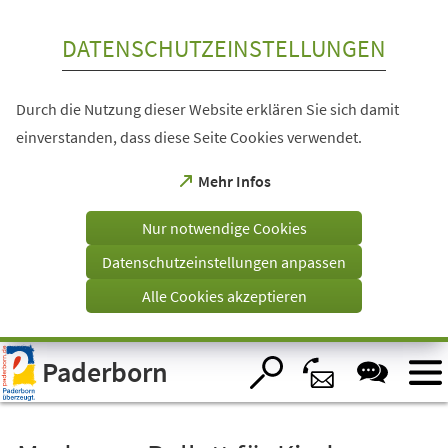
Inhalt anspringen
DATENSCHUTZEINSTELLUNGEN
Durch die Nutzung dieser Website erklären Sie sich damit
einverstanden, dass diese Seite Cookies verwendet.
(Öffnet
Mehr Infos
in
einem
Nur notwendige Cookies
neuen
Tab)
Datenschutzeinstellungen anpassen
Alle Cookies akzeptieren
Visuelle
Paderborn
Assistenzsoftware
öffnen.