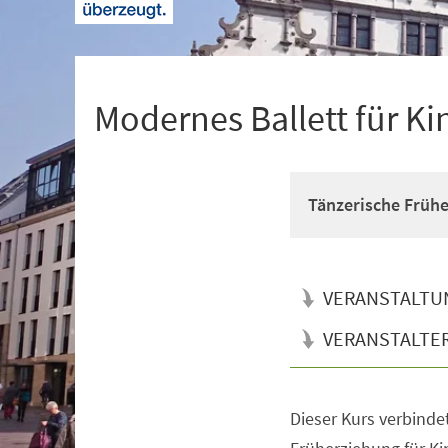
+
1
Modernes Ballett für Ki
Tänzerische Früh
VERANSTALTU
VERANSTALTE
Dieser Kurs verbinde
Veranstaltungsinformationen