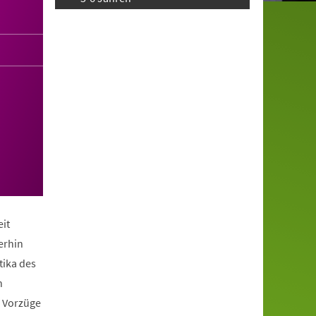
it
erhin
tika des
n
e Vorzüge