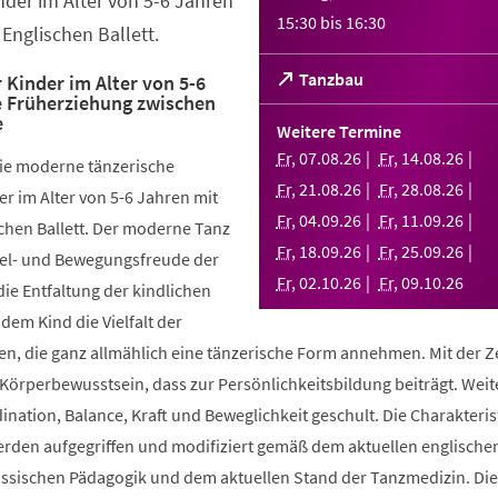
nder im Alter von 5-6 Jahren
15:30
bis
16:30
Englischen Ballett.
(Öffnet
Tanzbau
 Kinder im Alter von 5-6
e Früherziehung zwischen
in
e
einem
Weitere Termine
neuen
Fr
,
07
.
08
.
26
Fr
,
14
.
08
.
26
die moderne tänzerische
Tab)
Fr
,
21
.
08
.
26
Fr
,
28
.
08
.
26
r im Alter von 5-6 Jahren mit
Fr
,
04
.
09
.
26
Fr
,
11
.
09
.
26
chen Ballett. Der moderne Tanz
Fr
,
18
.
09
.
26
Fr
,
25
.
09
.
26
piel- und Bewegungsfreude der
Fr
,
02
.
10
.
26
Fr
,
09
.
10
.
26
die Entfaltung der kindlichen
 dem Kind die Vielfalt der
, die ganz allmählich eine tänzerische Form annehmen. Mit der Ze
 Körperbewusstsein, dass zur Persönlichkeitsbildung beiträgt. Weit
ination, Balance, Kraft und Beweglichkeit geschult. Die Charakteris
werden aufgegriffen und modifiziert gemäß dem aktuellen englische
össischen Pädagogik und dem aktuellen Stand der Tanzmedizin. Di