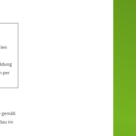
rien
eldung
n per
fe gemäß
zBau im