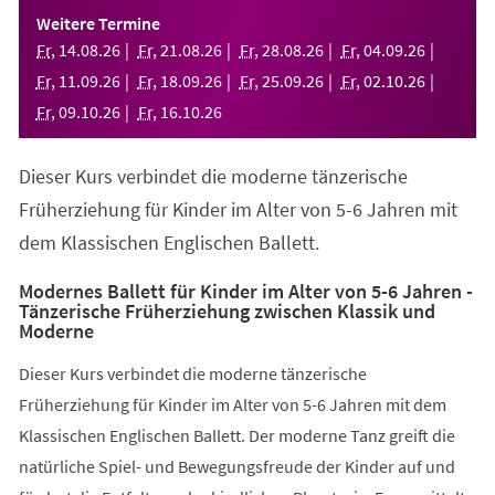
einem
Weitere Termine
neuen
Fr
,
14
.
08
.
26
Fr
,
21
.
08
.
26
Fr
,
28
.
08
.
26
Fr
,
04
.
09
.
26
Tab)
Fr
,
11
.
09
.
26
Fr
,
18
.
09
.
26
Fr
,
25
.
09
.
26
Fr
,
02
.
10
.
26
Fr
,
09
.
10
.
26
Fr
,
16
.
10
.
26
Dieser Kurs verbindet die moderne tänzerische
Früherziehung für Kinder im Alter von 5-6 Jahren mit
dem Klassischen Englischen Ballett.
Modernes Ballett für Kinder im Alter von 5-6 Jahren -
Tänzerische Früherziehung zwischen Klassik und
Moderne
Dieser Kurs verbindet die moderne tänzerische
Früherziehung für Kinder im Alter von 5-6 Jahren mit dem
Klassischen Englischen Ballett. Der moderne Tanz greift die
natürliche Spiel- und Bewegungsfreude der Kinder auf und