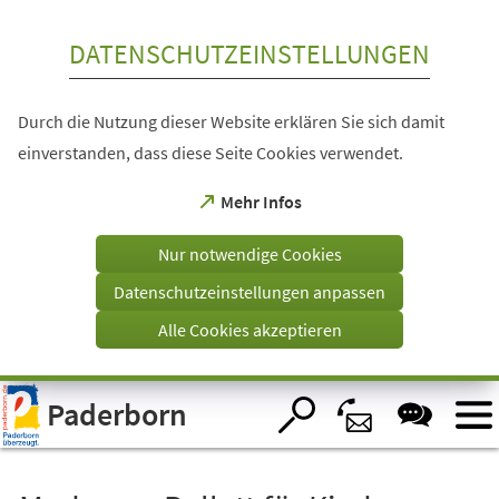
Inhalt anspringen
DATENSCHUTZEINSTELLUNGEN
Durch die Nutzung dieser Website erklären Sie sich damit
einverstanden, dass diese Seite Cookies verwendet.
(Öffnet
Mehr Infos
in
einem
Nur notwendige Cookies
neuen
Tab)
Datenschutzeinstellungen anpassen
Alle Cookies akzeptieren
Visuelle
Paderborn
Assistenzsoftware
öffnen.