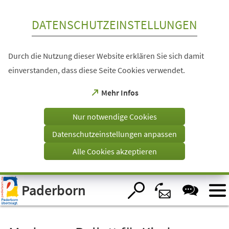
Inhalt anspringen
DATENSCHUTZEINSTELLUNGEN
Durch die Nutzung dieser Website erklären Sie sich damit
einverstanden, dass diese Seite Cookies verwendet.
(Öffnet
Mehr Infos
in
einem
Nur notwendige Cookies
neuen
Tab)
Datenschutzeinstellungen anpassen
Alle Cookies akzeptieren
Visuelle
Paderborn
Assistenzsoftware
öffnen.