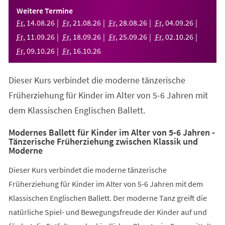
einem
Weitere Termine
neuen
Fr
,
14
.
08
.
26
Fr
,
21
.
08
.
26
Fr
,
28
.
08
.
26
Fr
,
04
.
09
.
26
Tab)
Fr
,
11
.
09
.
26
Fr
,
18
.
09
.
26
Fr
,
25
.
09
.
26
Fr
,
02
.
10
.
26
Fr
,
09
.
10
.
26
Fr
,
16
.
10
.
26
Dieser Kurs verbindet die moderne tänzerische
Früherziehung für Kinder im Alter von 5-6 Jahren mit
dem Klassischen Englischen Ballett.
Modernes Ballett für Kinder im Alter von 5-6 Jahren -
Tänzerische Früherziehung zwischen Klassik und
Moderne
Dieser Kurs verbindet die moderne tänzerische
Früherziehung für Kinder im Alter von 5-6 Jahren mit dem
Klassischen Englischen Ballett. Der moderne Tanz greift die
natürliche Spiel- und Bewegungsfreude der Kinder auf und