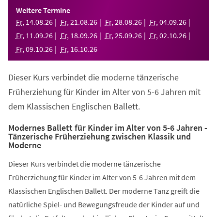
einem
Weitere Termine
neuen
Fr
,
14
.
08
.
26
Fr
,
21
.
08
.
26
Fr
,
28
.
08
.
26
Fr
,
04
.
09
.
26
Tab)
Fr
,
11
.
09
.
26
Fr
,
18
.
09
.
26
Fr
,
25
.
09
.
26
Fr
,
02
.
10
.
26
Fr
,
09
.
10
.
26
Fr
,
16
.
10
.
26
Dieser Kurs verbindet die moderne tänzerische
Früherziehung für Kinder im Alter von 5-6 Jahren mit
dem Klassischen Englischen Ballett.
Modernes Ballett für Kinder im Alter von 5-6 Jahren -
Tänzerische Früherziehung zwischen Klassik und
Moderne
Dieser Kurs verbindet die moderne tänzerische
Früherziehung für Kinder im Alter von 5-6 Jahren mit dem
Klassischen Englischen Ballett. Der moderne Tanz greift die
natürliche Spiel- und Bewegungsfreude der Kinder auf und