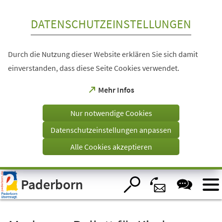
Inhalt anspringen
DATENSCHUTZEINSTELLUNGEN
Durch die Nutzung dieser Website erklären Sie sich damit
einverstanden, dass diese Seite Cookies verwendet.
(Öffnet
Mehr Infos
in
einem
Nur notwendige Cookies
neuen
Tab)
Datenschutzeinstellungen anpassen
Alle Cookies akzeptieren
Visuelle
Paderborn
Assistenzsoftware
öffnen.