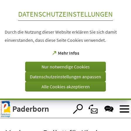
Inhalt anspringen
DATENSCHUTZEINSTELLUNGEN
Durch die Nutzung dieser Website erklären Sie sich damit
einverstanden, dass diese Seite Cookies verwendet.
(Öffnet
Mehr Infos
in
einem
Nur notwendige Cookies
neuen
Tab)
Datenschutzeinstellungen anpassen
Alle Cookies akzeptieren
Visuelle
Paderborn
Assistenzsoftware
öffnen.