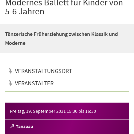
Modernes Ballett für Kinder von
5-6 Jahren
Tänzerische Früherziehung zwischen Klassik und
Moderne
VERANSTALTUNGSORT
VERANSTALTER
Veranstaltungsinformationen
Freitag, 19. September 2031
15:30
bis
16:30
(Öffnet
Tanzbau
in