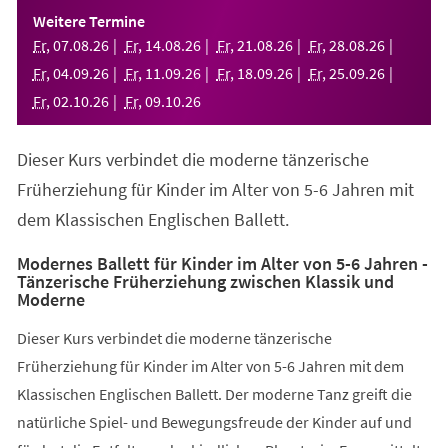
einem
Weitere Termine
neuen
Fr
,
07
.
08
.
26
Fr
,
14
.
08
.
26
Fr
,
21
.
08
.
26
Fr
,
28
.
08
.
26
Tab)
Fr
,
04
.
09
.
26
Fr
,
11
.
09
.
26
Fr
,
18
.
09
.
26
Fr
,
25
.
09
.
26
Fr
,
02
.
10
.
26
Fr
,
09
.
10
.
26
Dieser Kurs verbindet die moderne tänzerische
Früherziehung für Kinder im Alter von 5-6 Jahren mit
dem Klassischen Englischen Ballett.
Modernes Ballett für Kinder im Alter von 5-6 Jahren -
Tänzerische Früherziehung zwischen Klassik und
Moderne
Dieser Kurs verbindet die moderne tänzerische
Früherziehung für Kinder im Alter von 5-6 Jahren mit dem
Klassischen Englischen Ballett. Der moderne Tanz greift die
natürliche Spiel- und Bewegungsfreude der Kinder auf und