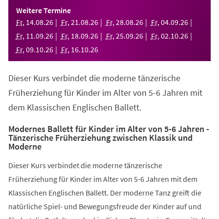
einem
Weitere Termine
neuen
Fr
,
14
.
08
.
26
Fr
,
21
.
08
.
26
Fr
,
28
.
08
.
26
Fr
,
04
.
09
.
26
Tab)
Fr
,
11
.
09
.
26
Fr
,
18
.
09
.
26
Fr
,
25
.
09
.
26
Fr
,
02
.
10
.
26
Fr
,
09
.
10
.
26
Fr
,
16
.
10
.
26
Dieser Kurs verbindet die moderne tänzerische
Früherziehung für Kinder im Alter von 5-6 Jahren mit
dem Klassischen Englischen Ballett.
Modernes Ballett für Kinder im Alter von 5-6 Jahren -
Tänzerische Früherziehung zwischen Klassik und
Moderne
Dieser Kurs verbindet die moderne tänzerische
Früherziehung für Kinder im Alter von 5-6 Jahren mit dem
Klassischen Englischen Ballett. Der moderne Tanz greift die
natürliche Spiel- und Bewegungsfreude der Kinder auf und