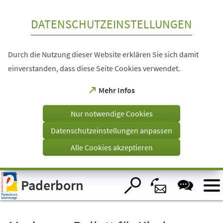
Inhalt anspringen
DATENSCHUTZEINSTELLUNGEN
Durch die Nutzung dieser Website erklären Sie sich damit
einverstanden, dass diese Seite Cookies verwendet.
(Öffnet
Mehr Infos
in
einem
Nur notwendige Cookies
neuen
Tab)
Datenschutzeinstellungen anpassen
Alle Cookies akzeptieren
Visuelle
Paderborn
Assistenzsoftware
öffnen.