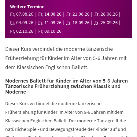
einem
Weitere Termine
neuen
Fr
,
07
.
08
.
26
Fr
,
14
.
08
.
26
Fr
,
21
.
08
.
26
Fr
,
28
.
08
.
26
Tab)
Fr
,
04
.
09
.
26
Fr
,
11
.
09
.
26
Fr
,
18
.
09
.
26
Fr
,
25
.
09
.
26
Fr
,
02
.
10
.
26
Fr
,
09
.
10
.
26
Dieser Kurs verbindet die moderne tänzerische
Früherziehung für Kinder im Alter von 5-6 Jahren mit
dem Klassischen Englischen Ballett.
Modernes Ballett für Kinder im Alter von 5-6 Jahren -
Tänzerische Früherziehung zwischen Klassik und
Moderne
Dieser Kurs verbindet die moderne tänzerische
Früherziehung für Kinder im Alter von 5-6 Jahren mit dem
Klassischen Englischen Ballett. Der moderne Tanz greift die
natürliche Spiel- und Bewegungsfreude der Kinder auf und