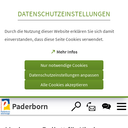
Inhalt anspringen
DATENSCHUTZEINSTELLUNGEN
Durch die Nutzung dieser Website erklären Sie sich damit
einverstanden, dass diese Seite Cookies verwendet.
(Öffnet
Mehr Infos
in
einem
Nur notwendige Cookies
neuen
Tab)
Datenschutzeinstellungen anpassen
Alle Cookies akzeptieren
Visuelle
Paderborn
Assistenzsoftware
öffnen.