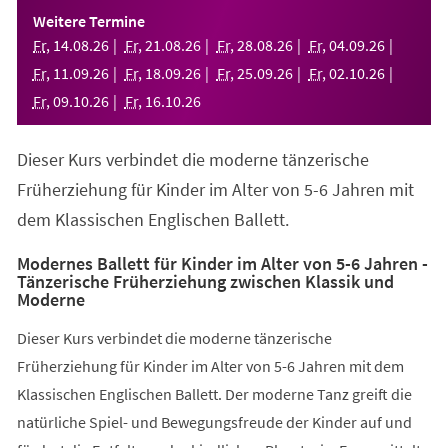
einem
Weitere Termine
neuen
Fr
,
14
.
08
.
26
Fr
,
21
.
08
.
26
Fr
,
28
.
08
.
26
Fr
,
04
.
09
.
26
Tab)
Fr
,
11
.
09
.
26
Fr
,
18
.
09
.
26
Fr
,
25
.
09
.
26
Fr
,
02
.
10
.
26
Fr
,
09
.
10
.
26
Fr
,
16
.
10
.
26
Dieser Kurs verbindet die moderne tänzerische
Früherziehung für Kinder im Alter von 5-6 Jahren mit
dem Klassischen Englischen Ballett.
Modernes Ballett für Kinder im Alter von 5-6 Jahren -
Tänzerische Früherziehung zwischen Klassik und
Moderne
Dieser Kurs verbindet die moderne tänzerische
Früherziehung für Kinder im Alter von 5-6 Jahren mit dem
Klassischen Englischen Ballett. Der moderne Tanz greift die
natürliche Spiel- und Bewegungsfreude der Kinder auf und