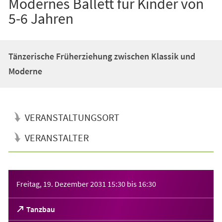
Modernes Ballett für Kinder von
5-6 Jahren
Tänzerische Früherziehung zwischen Klassik und
Moderne
VERANSTALTUNGSORT
VERANSTALTER
Veranstaltungsinformationen
Freitag, 19. Dezember 2031
15:30
bis
16:30
(Öffnet
Tanzbau
in