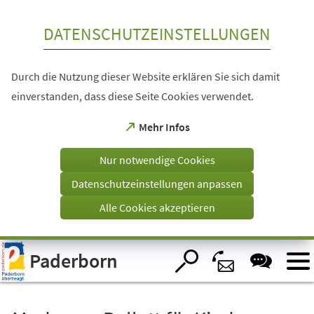
Inhalt anspringen
DATENSCHUTZEINSTELLUNGEN
Durch die Nutzung dieser Website erklären Sie sich damit
einverstanden, dass diese Seite Cookies verwendet.
(Öffnet
Mehr Infos
in
einem
Nur notwendige Cookies
neuen
Tab)
Datenschutzeinstellungen anpassen
Alle Cookies akzeptieren
Visuelle
Paderborn
Assistenzsoftware
öffnen.